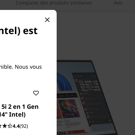
Comparer des produits similaires
Avis
ntel) est
onible. Nous vous
5i 2 en 1 Gen
14" Intel)
4.4
(92)