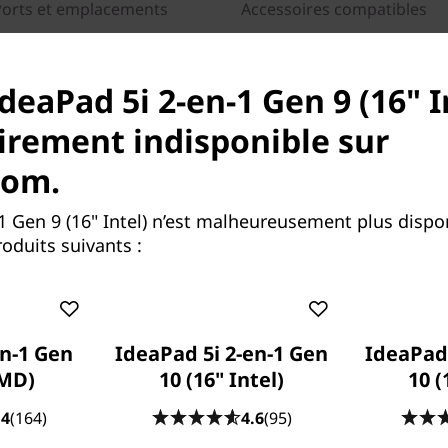
Ports et emplacements
Accessoires compatibles
deaPad 5i 2-en-1 Gen 9 (16" I
rement indisponible sur
com.
1 Gen 9 (16" Intel) n’est malheureusement plus disp
oduits suivants :
r l'ordinateur portable
sseurs Intel® Core™ 7,
our accélérer vos échéances
z en train de construire
uveau hobby ou d'exprimer
in-1 Gen
IdeaPad 5i 2-en-1 Gen
IdeaPad 
 la puissance nécessaires
AMD)
10 (16" Intel)
10 (
oté d'une grande capacité de
plications et à tous vos
.4
(164)
4.6
(95)
es roulettes. Il offre en