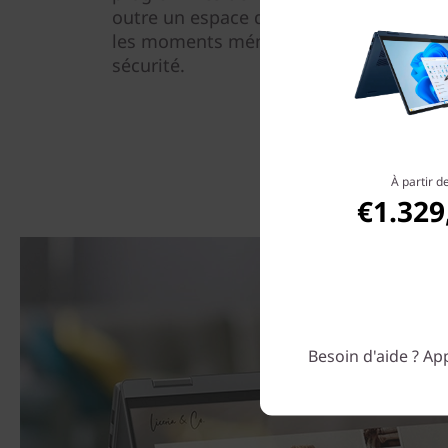
outre un espace de stockage étendu - t
les moments mémorables peuvent être 
sécurité.
À partir d
€1.329
Besoin d'aide ? App