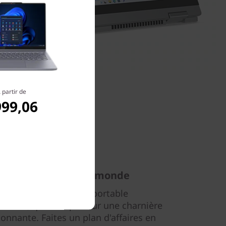
 partir de
999,06
vient pas à tout le monde
inies avec l'ordinateur portable
 Gen 9, qui se replie sur une charnière
tonnante. Faites un plan d'affaires en