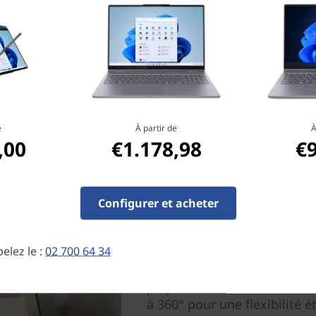
ous les projets de groupe et
conservés en toute
e
À partir de
À
,00
€1.178,98
€
Configurer et acheter
Car un seul mode ne con
elez le :
02 700 64 34
Il existe des possibilités inf
polyvalent IdeaPad 5i 2-en-1
à 360° pour une flexibilité é