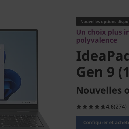
Un choix plus inte
polyvalence
Nouvelles options dispo
IdeaPad 
Un choix plus i
polyvalence
Gen 9 (16
IdeaPad
Gen 9 (1
Nouvelles o
4.6
(274)
Configurer et achet