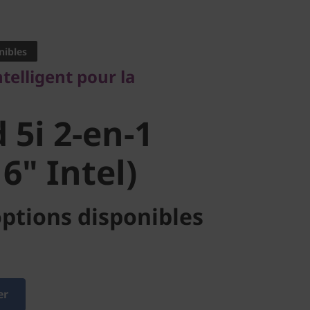
lligent pour la
nibles
5i 2-en-1
ntelligent pour la
" Intel)
 5i 2-en-1
6" Intel)
ptions disponibles
er