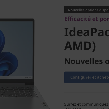
IdeaPad 
Nouvelles options dispo
Efficacité et po
(15" AM
IdeaPad
AMD)
Nouvelles o
Configurer et achet
Surfez et communiquez d