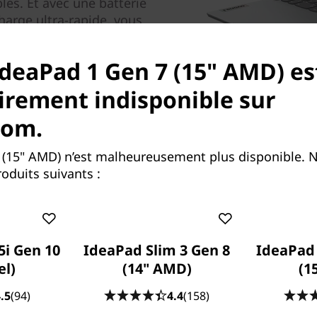
les. Et avec une batterie
harge ultra-rapide, vous
IdeaPad 1 Gen 7 (15" AMD) es
rement indisponible sur
com.
 (15" AMD) n’est malheureusement plus disponible. 
oduits suivants :
5i Gen 10
IdeaPad Slim 3 Gen 8
IdeaPad 
el)
(14" AMD)
(1
.5
(94)
4.4
(158)
Les spécifications peu