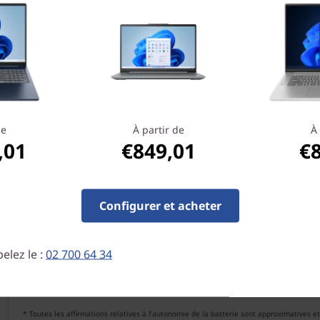
de
À partir de
À 
,01
€849,01
€
s
Configurer et acheter
elez le :
02 700 64 34
Jusqu’à 7,5 heures* (MM18)
* Toutes les affirmations relatives à l’autonomie de la batterie sont approximatives e