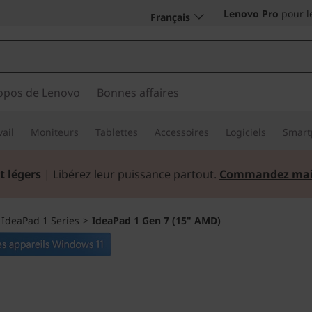
Lenovo Pro
pour l
Français
opos de Lenovo
Bonnes affaires
vail
Moniteurs
Tablettes
Accessoires
Logiciels
Smart
t légers
| Libérez leur puissance partout.
Commandez mai
>
IdeaPad 1 Series
>
IdeaPad 1 Gen 7 (15" AMD)
Efficacité et porta