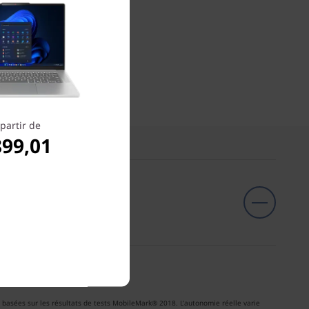
partir de
899,01
t basées sur les résultats de tests MobileMark® 2018. L’autonomie réelle varie