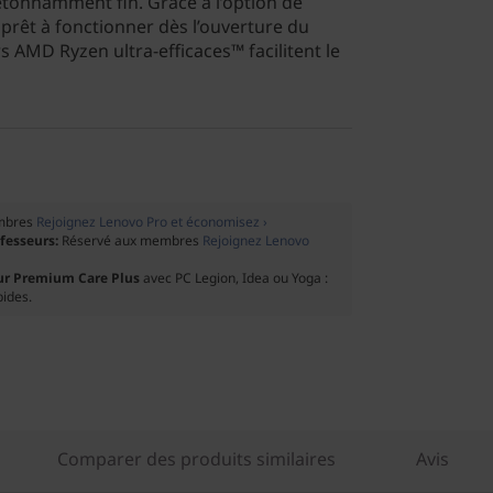
étonnamment fin. Grâce à l’option de
 prêt à fonctionner dès l’ouverture du
s AMD Ryzen ultra-efficaces™ facilitent le
mbres
Rejoignez Lenovo Pro et économisez ›
ofesseurs:
Réservé aux membres
Rejoignez Lenovo
ur Premium Care Plus
avec PC Legion, Idea ou Yoga :
pides.
Comparer des produits similaires
Avis