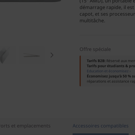
(15" AMD), un portable 
démarrage rapide, il est
capot, et ses processeur
multitâche.
Offre spéciale
Tarifs B2B:
Réservé aux me
Tarifs pour étudiants & pr
Education et économisez ›
Économisez jusqu’à 50 % s
réparations et assistance ra
Ports et emplacements
Accessoires compatibles