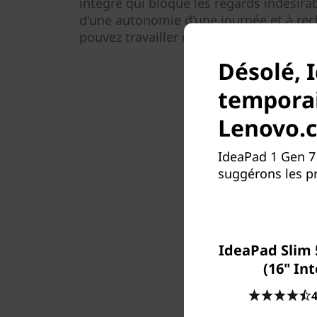
intégré qui bloque les regards indésirab
d'une autonomie d'une journée et à rec
pouvez travailler de n’importe où.
Désolé, 
temporai
Lenovo.
IdeaPad 1 Gen 7
suggérons les pr
IdeaPad Slim 
(16" Int
4