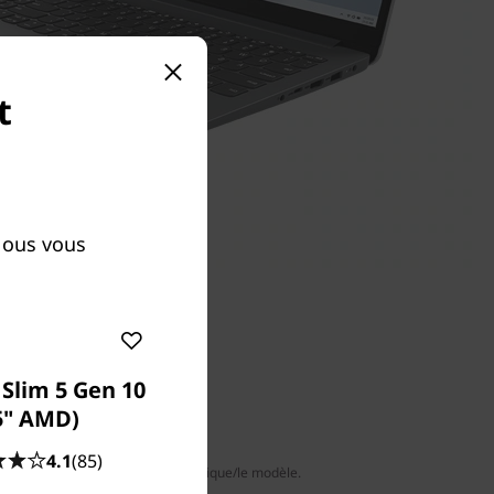
t
Nous vous
Slim 5 Gen 10
5" AMD)
4.1
(85)
vent varier selon la zone géographique/le modèle.