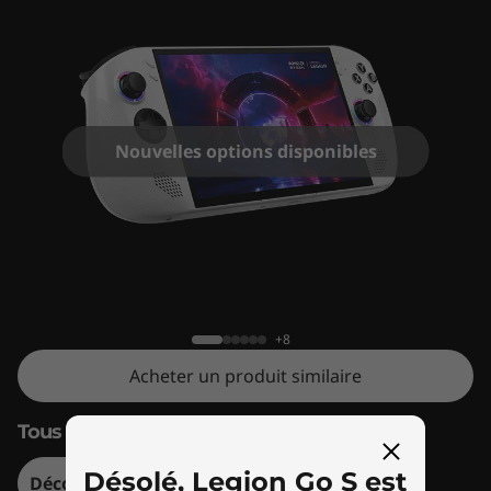
Nouvelles options disponibles
Legion Go S
+8
Acheter un produit similaire
Tous les jeux. Tous les lieux. Tout à vous.
Désolé, Legion Go S est
Découvrir Legion Go S – Version Steam OS