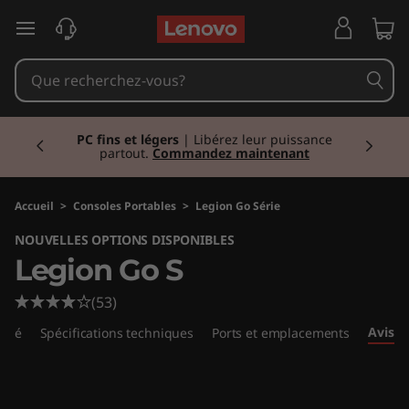
L
passer au contenu principal
e
g
Currently displaying item 2 of 2
i
PC fins et légers
| Libérez leur puissance
partout.
Commandez maintenant
o
n
Accueil
>
Consoles Portables
>
Legion Go Série
NOUVELLES OPTIONS DISPONIBLES
G
Legion Go S
o
(53)
S
Avis
umé
Spécifications techniques
Ports et emplacements