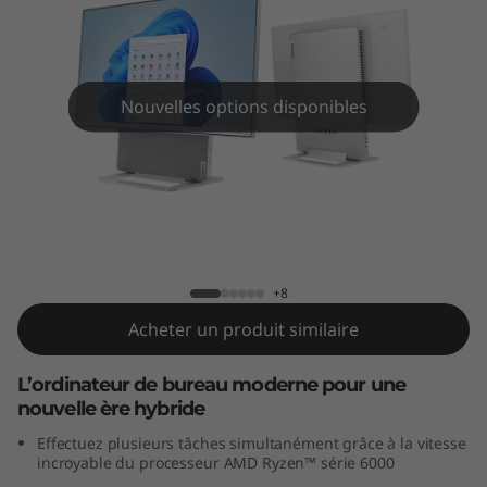
n
7
(
Nouvelles options disponibles
2
7
"
Yoga AIO 7 Gen 7 (27" AMD)
A
+8
M
Acheter un produit similaire
D
L’ordinateur de bureau moderne pour une
nouvelle ère hybride
)
Effectuez plusieurs tâches simultanément grâce à la vitesse
incroyable du processeur AMD Ryzen™ série 6000