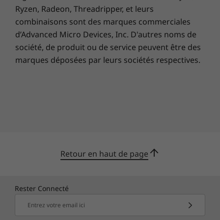
visioconférences, de streaming en direct ou de
Ryzen, Radeon, Threadripper, et leurs
blogs vidéo, et vous connecte à votre PC en
combinaisons sont des marques commerciales
quelques secondes via la reconnaissance
d’Advanced Micro Devices, Inc. D'autres noms de
faciale. De plus, vous pouvez fermer
société, de produit ou de service peuvent être des
l’obturateur intégré à la webcam pour une
marques déposées par leurs sociétés respectives.
confidentialité totale.
Retour en haut de page
Rester Connecté
Entrez votre email ici
Ordinateur portable, clavier et souris vendus séparément