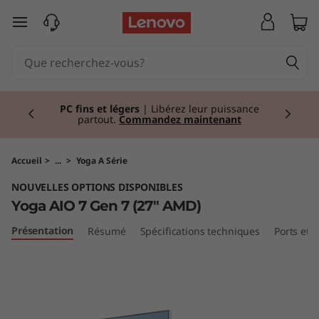
Y
passer au contenu principal
o
g
Currently displaying item 2 of 2
a
PC fins et légers
| Libérez leur puissance
partout.
Commandez maintenant
A
I
Accueil
>
...
>
Yoga A Série
NOUVELLES OPTIONS DISPONIBLES
O
Yoga AIO 7 Gen 7 (27" AMD)
7
Présentation
Résumé
Spécifications techniques
Ports et
G
e