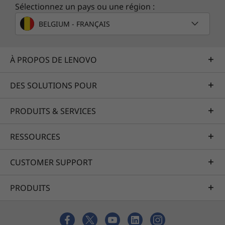
Sélectionnez un pays ou une région :
Une collaboration plus rapide, plus forte
et plus efficace
BELGIUM - FRANÇAIS
Exploitez tout votre potentiel collaboratif en
connectant plus d’outils essentiels que jamais
À PROPOS DE LENOVO
avec le Yoga AIO 7. Avec de nombreux ports,
comme l’USB-C et le DisplayPort, connectez
DES SOLUTIONS POUR
plusieurs écrans, votre téléphone et votre
ordinateur portable pour le recharger. De plus,
PRODUITS & SERVICES
®
avec une carte mixte Wi-Fi 6 et Bluetooth
,
votre bureau devient véritablement la plaque
RESSOURCES
tournante de vos activités de télétravail.
CUSTOMER SUPPORT
PRODUITS