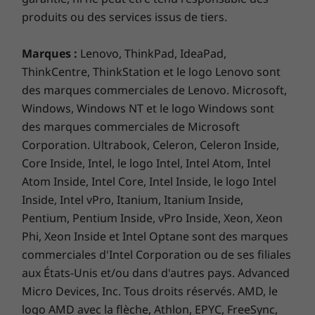
produits ou des services issus de tiers.
Marques :
Lenovo, ThinkPad, IdeaPad,
ThinkCentre, ThinkStation et le logo Lenovo sont
des marques commerciales de Lenovo. Microsoft,
Windows, Windows NT et le logo Windows sont
des marques commerciales de Microsoft
Corporation. Ultrabook, Celeron, Celeron Inside,
Core Inside, Intel, le logo Intel, Intel Atom, Intel
Design moderne pour une grande
Atom Inside, Intel Core, Intel Inside, le logo Intel
tranquillité d’esprit
Inside, Intel vPro, Itanium, Itanium Inside,
Pentium, Pentium Inside, vPro Inside, Xeon, Xeon
Le Yoga AIO 7 a maintenant une base plus
petite pour offrir plus d’espace sur le bureau et
Phi, Xeon Inside et Intel Optane sont des marques
les bords de son écran sont plus fins pour une
commerciales d'Intel Corporation ou de ses filiales
même sensation d’espace quand vous passez
aux États-Unis et/ou dans d'autres pays. Advanced
d’un écran à un autre. La caméra infrarouge 5
Micro Devices, Inc. Tous droits réservés. AMD, le
Mpx vous montre sous un meilleur jour lors de
logo AMD avec la flèche, Athlon, EPYC, FreeSync,