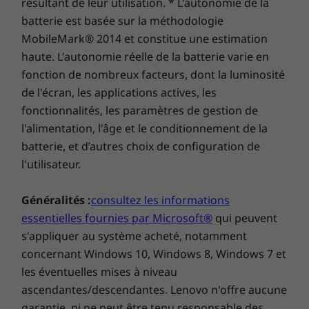
résultant de leur utilisation. * L'autonomie de la
batterie est basée sur la méthodologie
MobileMark® 2014 et constitue une estimation
Capacités de double commande
haute. L'autonomie réelle de la batterie varie en
fonction de nombreux facteurs, dont la luminosité
Avec le tout-en-un Yoga AIO 7, vous ne laissez
de l'écran, les applications actives, les
pas de côté vos autres appareils préférés,
fonctionnalités, les paramètres de gestion de
comme votre ordinateur portable et votre
l'alimentation, l'âge et le conditionnement de la
téléphone. Reliez votre ordinateur portable au
batterie, et d’autres choix de configuration de
port USB-C multifonction de l’AIO 7 pour
bénéficier d’un son plus fort, d’une meilleure
l'utilisateur.
expérience visuelle et d’une double commande
avec le clavier et la souris. Tout cela en
Généralités :
consultez les informations
rechargeant votre ordinateur portable.
essentielles fournies par Microsoft®
qui peuvent
Connectez votre téléphone à l’écran via la
s'appliquer au système acheté, notamment
diffusion sans fil et parcourez vos applications
concernant Windows 10, Windows 8, Windows 7 et
de réseaux sociaux préférées sur un grand
les éventuelles mises à niveau
écran.
ascendantes/descendantes. Lenovo n'offre aucune
garantie, ni ne peut être tenu responsable des