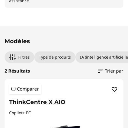
assistance.
Original Price 2709.01 BE_EUR Discounted Pri
Original Price 3689.00 BE_EUR Discounted Pr
Modèles
Filtres
Type de produits
IA (intelligence artificielle
2 Résultats
Trier par
Comparer
ThinkCentre X AIO
Copilot+ PC