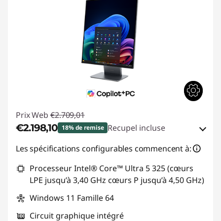
Prix Web
€2.709,01
€2.198,10
Recupel incluse
18% de remise
Bons de réduction en ligne :
-€510,91
Les spécifications configurables commencent à:
Processeur Intel® Core™ Ultra 5 325 (cœurs
Code de réduction :
THINKDEAL
LPE jusqu’à 3,40 GHz cœurs P jusqu’à 4,50 GHz)
Windows 11 Famille 64
Circuit graphique intégré