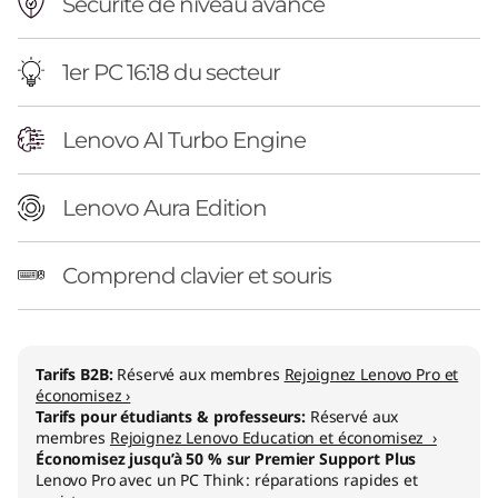
n
Sécurité de niveau avancé
t
1er PC 16:18 du secteur
e
Lenovo AI Turbo Engine
l
)
Lenovo Aura Edition
Comprend clavier et souris
Tarifs B2B:
Réservé aux membres
Rejoignez Lenovo Pro et
économisez ›
Tarifs pour étudiants & professeurs:
Réservé aux
membres
Rejoignez Lenovo Education et économisez ›
Économisez jusqu’à 50 % sur Premier Support Plus
Lenovo Pro avec un PC Think : réparations rapides et