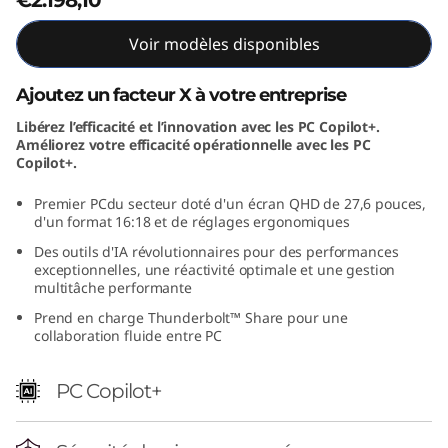
€2.198,10
i
Voir modèles disponibles
t
Ajoutez un facteur X à votre entreprise
i
Libérez l’efficacité et l’innovation avec les PC Copilot+.
Améliorez votre efficacité opérationnelle avec les PC
o
Copilot+.
n
Premier PC
du secteur doté d'un écran QHD de 27,6 pouces,
d'un format 16:18 et de réglages ergonomiques
(
Des outils d'IA révolutionnaires pour des performances
exceptionnelles, une réactivité optimale et une gestion
2
multitâche performante
Prend en charge Thunderbolt™ Share pour une
8
collaboration fluide entre PC
"
PC Copilot+
I