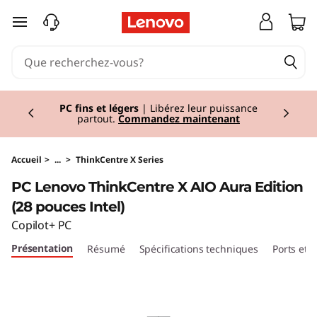
T
passer au contenu principal
h
i
Currently displaying item 2 of 2
n
PC fins et légers
| Libérez leur puissance
partout.
Commandez maintenant
k
C
Accueil
>
...
>
ThinkCentre X Series
PC Lenovo ThinkCentre X AIO Aura Edition
e
(28 pouces Intel)
n
Copilot+ PC
Présentation
Résumé
Spécifications techniques
Ports et
t
r