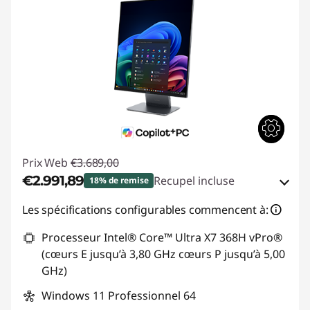
Prix Web
€3.689,00
€2.991,89
Recupel incluse
18% de remise
Bons de réduction en ligne :
-€697,11
Les spécifications configurables commencent à:
Processeur Intel® Core™ Ultra X7 368H vPro®
Code de réduction :
THINKDEAL
(cœurs E jusqu’à 3,80 GHz cœurs P jusqu’à 5,00
GHz)
Windows 11 Professionnel 64