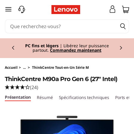
T
passer au contenu principal
h
i
Currently displaying item 2 of 2
n
PC fins et légers
| Libérez leur puissance
partout.
Commandez maintenant
k
C
Accueil
>
...
>
ThinkCentre Tout-en-Un Série M
ThinkCentre M90a Pro Gen 6 (27ʺ Intel)
e
(24)
n
Présentation
Résumé
Spécifications techniques
Ports et
t
r