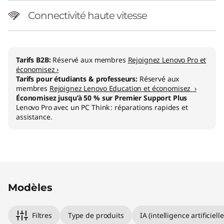
)
Connectivité haute vitesse
Tarifs B2B:
Réservé aux membres
Rejoignez Lenovo Pro et
économisez ›
Tarifs pour étudiants & professeurs:
Réservé aux
membres
Rejoignez Lenovo Education et économisez ›
Économisez jusqu’à 50 % sur Premier Support Plus
Lenovo Pro avec un PC Think : réparations rapides et
assistance.
Original Price 2219.00 BE_EUR Discounted Pri
Original Price 2919.01 BE_EUR Discounted Pri
Original Price 3679.01 BE_EUR Discounted Pr
Modèles
Filtres
Type de produits
IA (intelligence artificielle