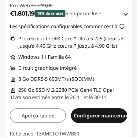
Prix Web
€2.219,00
€1.801,19
Recupel incluse
18% de remise
Bons de réduction en ligne :
-€417,81
Les spécifications configurables commencent à:
Processeur Intel® Core™ Ultra 5 225 (cœurs E
Code de réduction :
THINKDEAL
jusqu’à 4,40 GHz cœurs P jusqu’à 4,90 GHz)
Windows 11 Famille 64
Circuit graphique intégré
8 Go DDR5-5 600MT/s (SODIMM)
256 Go SSD M.2 2280 PCIe Gen4 TLC Opal
Livraison estimée entre le 26-11 et le 30-11
Aperçu rapide
Configurer maintenant
Référence:
13AMCTO1WWBE1