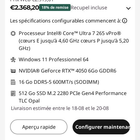
€2.368,20
Recupel incluse
18% de remise
Bons de réduction en ligne :
-€550,81
Les spécifications configurables commencent à:
Processeur Intel® Core™ Ultra 7 265 vPro®
Code de réduction :
THINKDEAL
(cœurs E jusqu’à 4,60 GHz cœurs P jusqu’à 5,20
GHz)
Windows 11 Professionnel 64
NVIDIA® GeForce RTX™ 4050 6Go GDDR6
16 Go DDR5-5 600MT/s (SODIMM)
512 Go SSD M.2 2280 PCIe Gen4 Performance
TLC Opal
Livraison estimée entre le 18-08 et le 20-08
Aperçu rapide
Configurer maintenant