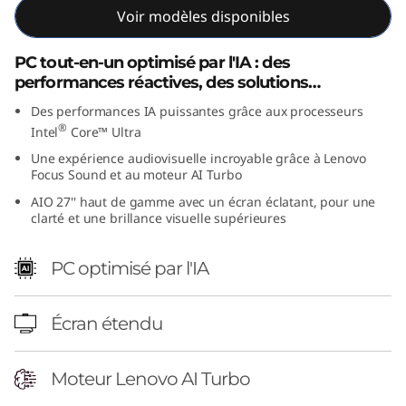
Voir modèles disponibles
6
(
PC tout-en-un optimisé par l'IA : des
performances réactives, des solutions
2
sécurisées, une résilience intégrée
Des performances IA puissantes grâce aux processeurs
®
Intel
Core™ Ultra
7
Une expérience audiovisuelle incroyable grâce à Lenovo
"
Focus Sound et au moteur AI Turbo
AIO 27'' haut de gamme avec un écran éclatant, pour une
I
clarté et une brillance visuelle supérieures
n
PC optimisé par l'IA
t
Écran étendu
e
l
Moteur Lenovo AI Turbo