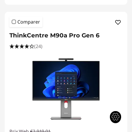
Comparer
ThinkCentre M90a Pro Gen 6
(24)
Prix Web
€2.919,01