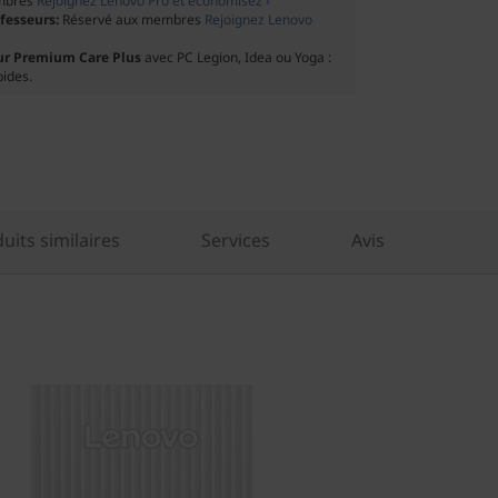
mbres
Rejoignez Lenovo Pro et économisez ›
ofesseurs:
Réservé aux membres
Rejoignez Lenovo
ur Premium Care Plus
avec PC Legion, Idea ou Yoga :
pides.
its similaires
Services
Avis