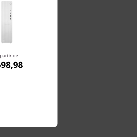
ec les
té à un
 et des
avail.
 6. Votre
ar des
partir de
698,98