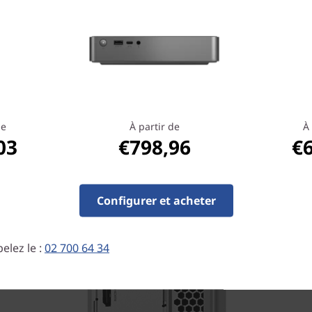
ctez facilement tous vos appareils indispensables av
les options de ports. Cet ordinateur de bureau adap
quotidien permet des transferts de données rapides
ements de fichiers instantanés, pour faciliter votre tr
d’une vitesse et d’une stabilité inégalées avec le Wi-Fi
ation et votre streaming ne seront pas interrompus p
pertes de connexion inutiles.
de
À partir de
À 
03
€798,96
€
Configurer et acheter
elez le :
02 700 64 34