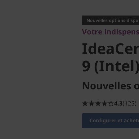
Votre indispensab
IdeaCent
Nouvelles options dispo
Votre indispen
Gen 9 (In
IdeaCen
9 (Intel
Nouvelles o
4.3
(125)
Configurer et achet