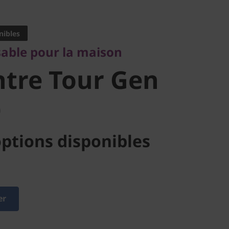
le pour la maison
re Tour
nibles
sable pour la maison
tel)
tre Tour Gen
)
ptions disponibles
er