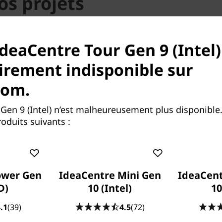
os projets
Centre Tower Gen 9 (8 L),
ail, dites oui à une
IdeaCentre Tour Gen 9 (Intel)
tel® Core™ garantit des
le multitâche pour que vous
rement indisponible sur
ouvez très facilement
com.
 profitant d’une expérience
 graphique Intel® UHD.
 Gen 9 (Intel) n’est malheureusement plus disponible
oduits suivants :
ower Gen
IdeaCentre Mini Gen
IdeaCen
D)
10 (Intel)
10
onnectez tout le nécessai
.1
(39)
4.5
(72)