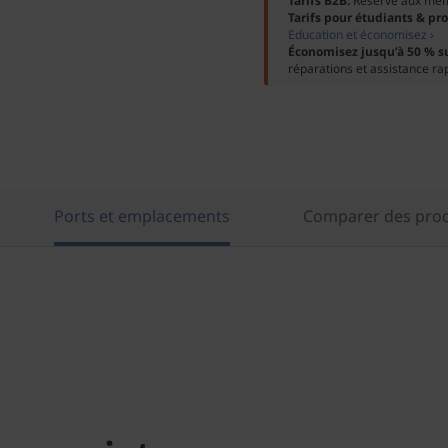
Tarifs B2B:
Réservé aux me
Tarifs pour étudiants & pr
Education et économisez ›
Économisez jusqu’à 50 % s
réparations et assistance ra
Ports et emplacements
Comparer des produ