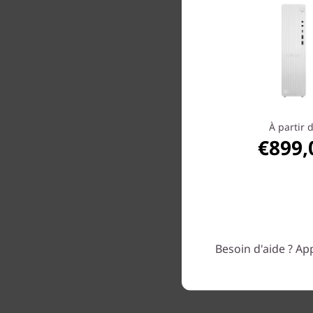
Conne
multip
usage 
charg
Profitez 
navig
À partir 
€899,
Besoin d'aide ? App