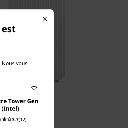
 est
. Nous vous
tre Tower Gen
 (Intel)
re
3.7
(12)