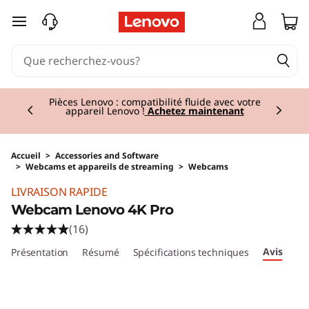
passer au contenu principal
Currently displaying item 2 of 3
Pièces Lenovo : compatibilité fluide avec votre
appareil Lenovo !
Achetez maintenant
Accueil
>
Accessories and Software
>
Webcams et appareils de streaming
>
Webcams
Original Price 239.01 BE_EUR Discounted Pric
LIVRAISON RAPIDE
Webcam Lenovo 4K Pro
(16)
Avis
Présentation
Résumé
Spécifications techniques