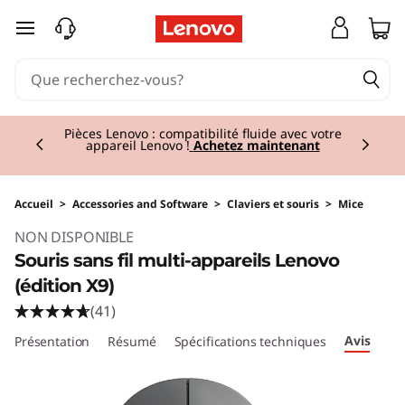
passer au contenu principal
Currently displaying item 2 of 3
Pièces Lenovo : compatibilité fluide avec votre
appareil Lenovo !
Achetez maintenant
Accueil
>
Accessories and Software
>
Claviers et souris
>
Mice
Original Price 59.01 BE_EUR Discounted Price
NON DISPONIBLE
Souris sans fil multi-appareils Lenovo
(édition X9)
(41)
Avis
Présentation
Résumé
Spécifications techniques