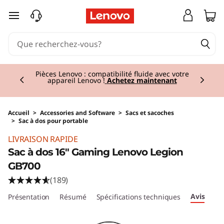
passer au contenu principal
Currently displaying item 2 of 3
Pièces Lenovo : compatibilité fluide avec votre
appareil Lenovo !
Achetez maintenant
Accueil
>
Accessories and Software
>
Sacs et sacoches
>
Sac à dos pour portable
Original Price 89.01 BE_EUR Discounted Price
LIVRAISON RAPIDE
Sac à dos 16" Gaming Lenovo Legion
GB700
(189)
Avis
Présentation
Résumé
Spécifications techniques