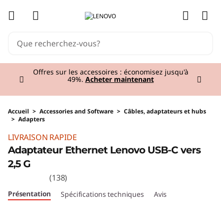
passer au contenu principal
Currently displaying item 1 of 3
Offres sur les accessoires : économisez jusqu'à
49%.
Acheter maintenant
Accueil
>
Accessories and Software
>
Câbles, adaptateurs et hubs
>
Adapters
Original Price 34.00 BE_EUR Discounted Pric
LIVRAISON RAPIDE
Adaptateur Ethernet Lenovo USB-C vers
2,5 G
(138)
Présentation
Spécifications techniques
Avis