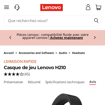
passer au contenu principal
Currently displaying item 2 of 3
Pièces Lenovo : compatibilité fluide avec votre
appareil Lenovo !
Achetez maintenant
Accueil
>
Accessories and Software
>
Audio
>
Headsets
Original Price 69.01 BE_EUR Discounted Price
LIVRAISON RAPIDE
Casque de jeu Lenovo H210
(45)
Avis
Présentation
Résumé
Spécifications techniques