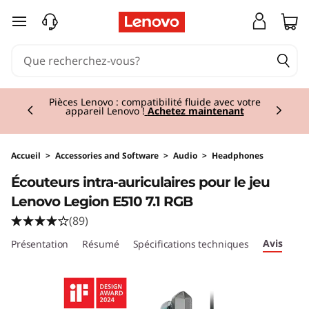
passer au contenu principal
Currently displaying item 2 of 3
Pièces Lenovo : compatibilité fluide avec votre
appareil Lenovo !
Achetez maintenant
Accueil
>
Accessories and Software
>
Audio
>
Headphones
Original Price 59.01 BE_EUR Discounted Price
Écouteurs intra-auriculaires pour le jeu
Lenovo Legion E510 7.1 RGB
(89)
Avis
Présentation
Résumé
Spécifications techniques