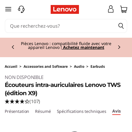
passer au contenu principal
Currently displaying item 2 of 3
Pièces Lenovo : compatibilité fluide avec votre
appareil Lenovo !
Achetez maintenant
Accueil
>
Accessories and Software
>
Audio
>
Earbuds
Original Price 109.01 BE_EUR Discounted Pric
NON DISPONIBLE
Écouteurs intra-auriculaires Lenovo TWS
(édition X9)
(107)
Avis
Présentation
Résumé
Spécifications techniques