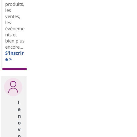
produits,
les
ventes,
les
événeme
nts et
bien plus
encore...
S'inscrir
e >
L
e
n
o
v
o