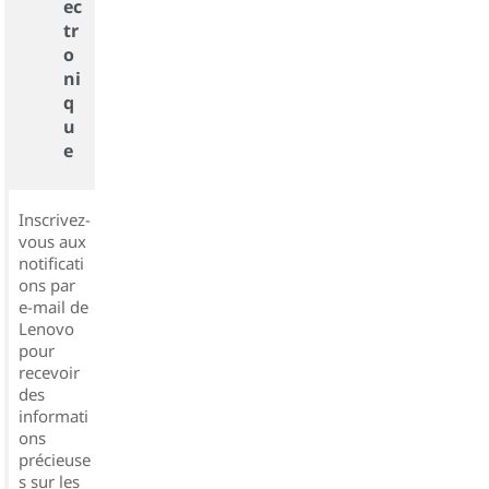
ec
tr
o
ni
q
u
e
Inscrivez-
vous aux
notificati
ons par
e-mail de
Lenovo
pour
recevoir
des
informati
ons
précieuse
s sur les