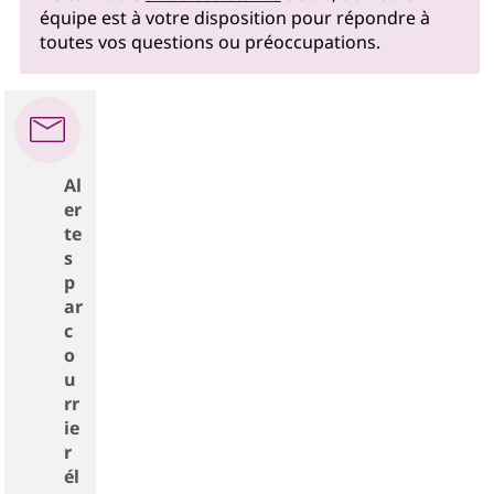
équipe est à votre disposition pour répondre à
toutes vos questions ou préoccupations.
Al
er
te
s
p
ar
c
o
u
rr
ie
r
él