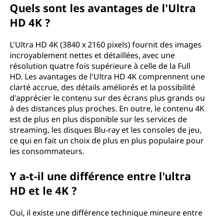
Quels sont les avantages de l'Ultra
o
HD 4K ?
n
L'Ultra HD 4K (3840 x 2160 pixels) fournit des images
(
incroyablement nettes et détaillées, avec une
résolution quatre fois supérieure à celle de la Full
H
HD. Les avantages de l'Ultra HD 4K comprennent une
clarté accrue, des détails améliorés et la possibilité
D
d'apprécier le contenu sur des écrans plus grands ou
à des distances plus proches. En outre, le contenu 4K
)
est de plus en plus disponible sur les services de
streaming, les disques Blu-ray et les consoles de jeu,
4
ce qui en fait un choix de plus en plus populaire pour
les consommateurs.
k
Y a-t-il une différence entre l'ultra
i
HD et le 4K ?
l
Oui, il existe une différence technique mineure entre