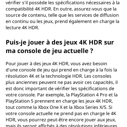
q
vérifier s'il possède les spécifications nécessaires à la
compatibilité 4K HDR. En outre, assurez-vous que la
u
source de contenu, telle que les services de diffusion
en continu ou les jeux, prend également en charge la
e
lecture 4K HDR.
l
Puis-je jouer à des jeux 4K HDR sur
ma console de jeu actuelle ?
a
g
Pour jouer à des jeux 4K HDR, vous avez besoin
d'une console de jeu qui prend en charge à la fois la
a
résolution 4K et la technologie HDR. Les consoles
plus anciennes peuvent ne pas avoir ces capacités, il
m
est donc important de vérifier les spécifications de
votre console. Par exemple, la PlayStation 4 Pro et la
m
PlayStation 5 prennent en charge les jeux 4K HDR,
tout comme la Xbox One X et la Xbox Series X/S. Si
e
votre console actuelle ne prend pas en charge le 4K
HDR, vous pourrez peut-être encore jouer aux jeux,
d
mais ils seront affichés à des résolutions inférieures