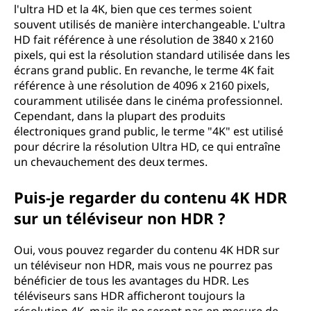
o
l'ultra HD et la 4K, bien que ces termes soient
souvent utilisés de manière interchangeable. L'ultra
(
HD fait référence à une résolution de 3840 x 2160
pixels, qui est la résolution standard utilisée dans les
K
écrans grand public. En revanche, le terme 4K fait
référence à une résolution de 4096 x 2160 pixels,
)
couramment utilisée dans le cinéma professionnel.
Cependant, dans la plupart des produits
e
électroniques grand public, le terme "4K" est utilisé
pour décrire la résolution Ultra HD, ce qui entraîne
s
un chevauchement des deux termes.
t
Puis-je regarder du contenu 4K HDR
-
sur un téléviseur non HDR ?
e
Oui, vous pouvez regarder du contenu 4K HDR sur
un téléviseur non HDR, mais vous ne pourrez pas
l
bénéficier de tous les avantages du HDR. Les
téléviseurs sans HDR afficheront toujours la
l