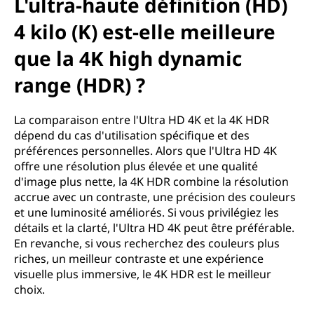
u
L'ultra-haute définition (HD)
t
4 kilo (K) est-elle meilleure
que la 4K high dynamic
e
range (HDR) ?
d
é
La comparaison entre l'Ultra HD 4K et la 4K HDR
dépend du cas d'utilisation spécifique et des
f
préférences personnelles. Alors que l'Ultra HD 4K
offre une résolution plus élevée et une qualité
i
d'image plus nette, la 4K HDR combine la résolution
accrue avec un contraste, une précision des couleurs
n
et une luminosité améliorés. Si vous privilégiez les
détails et la clarté, l'Ultra HD 4K peut être préférable.
i
En revanche, si vous recherchez des couleurs plus
riches, un meilleur contraste et une expérience
t
visuelle plus immersive, le 4K HDR est le meilleur
choix.
i