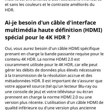
et sans les couleurs et le contraste améliorés du
y
HDR.
n
Ai-je besoin d'un câble d'interface
multimédia haute définition (HDMI)
a
spécial pour le 4K HDR ?
m
Oui, vous aurez besoin d'un câble HDMI spécifique
i
prenant en charge la bande passante requise pour le
contenu 4K HDR. La norme HDMI 2.0 est
q
couramment utilisée pour le 4K HDR, car elle peut
gérer les débits de données plus élevés nécessaires
u
à la transmission de la résolution accrue et des
métadonnées HDR. Il est important de s'assurer que
e
votre appareil source (tel qu'un lecteur Blu-ray ou
une console de jeu) et votre téléviseur ou écran
é
prennent en charge la norme HDMI 2.0 ou une
version plus récente. L'utilisation d'un câble HDMI de
l
qualité inférieure ou d'une version plus ancienne