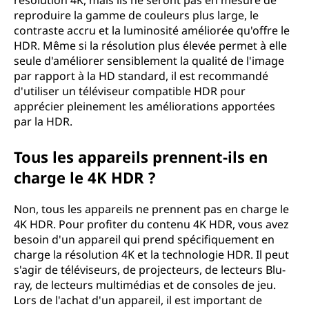
résolution 4K, mais ils ne seront pas en mesure de
reproduire la gamme de couleurs plus large, le
e
contraste accru et la luminosité améliorée qu'offre le
HDR. Même si la résolution plus élevée permet à elle
m
seule d'améliorer sensiblement la qualité de l'image
par rapport à la HD standard, il est recommandé
e
d'utiliser un téléviseur compatible HDR pour
i
apprécier pleinement les améliorations apportées
par la HDR.
l
Tous les appareils prennent-ils en
l
charge le 4K HDR ?
e
Non, tous les appareils ne prennent pas en charge le
4K HDR. Pour profiter du contenu 4K HDR, vous avez
u
besoin d'un appareil qui prend spécifiquement en
r
charge la résolution 4K et la technologie HDR. Il peut
s'agir de téléviseurs, de projecteurs, de lecteurs Blu-
e
ray, de lecteurs multimédias et de consoles de jeu.
Lors de l'achat d'un appareil, il est important de