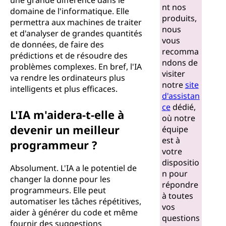
une grande différence dans le
nt nos
domaine de l'informatique. Elle
produits,
permettra aux machines de traiter
nous
et d'analyser de grandes quantités
vous
de données, de faire des
recomma
prédictions et de résoudre des
ndons de
problèmes complexes. En bref, l'IA
visiter
va rendre les ordinateurs plus
notre
site
intelligents et plus efficaces.
d'assistan
ce
dédié,
L'IA m'aidera-t-elle à
où notre
devenir un meilleur
équipe
est à
programmeur ?
votre
dispositio
Absolument. L'IA a le potentiel de
n pour
changer la donne pour les
répondre
programmeurs. Elle peut
à toutes
automatiser les tâches répétitives,
vos
aider à générer du code et même
questions
fournir des suggestions