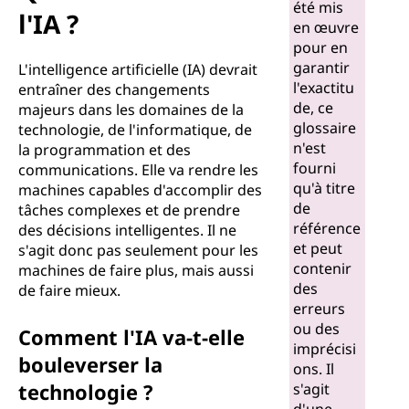
v
été mis
l'IA ?
en œuvre
e
pour en
garantir
L'intelligence artificielle (IA) devrait
n
l'exactitu
entraîner des changements
de, ce
majeurs dans les domaines de la
i
glossaire
technologie, de l'informatique, de
n'est
la programmation et des
r
fourni
communications. Elle va rendre les
qu'à titre
d
machines capables d'accomplir des
de
tâches complexes et de prendre
référence
e
des décisions intelligentes. Il ne
et peut
s'agit donc pas seulement pour les
l
contenir
machines de faire plus, mais aussi
des
de faire mieux.
'
erreurs
ou des
Comment l'IA va-t-elle
I
imprécisi
bouleverser la
ons. Il
A
technologie ?
s'agit