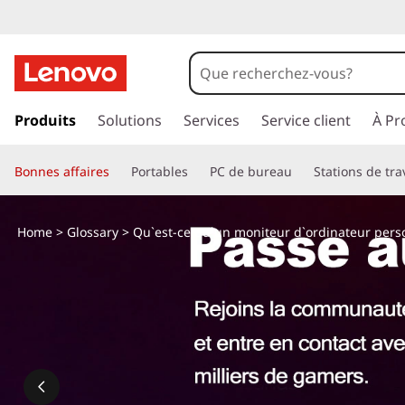
p
a
Produits
Solutions
Services
Service client
À Pr
s
s
Bonnes affaires
Portables
PC de bureau
Stations de tra
e
r
a
Home
>
Glossary
> Qu`est-ce qu`un moniteur d`ordinateur perso
u
c
o
n
t
e
n
u
p