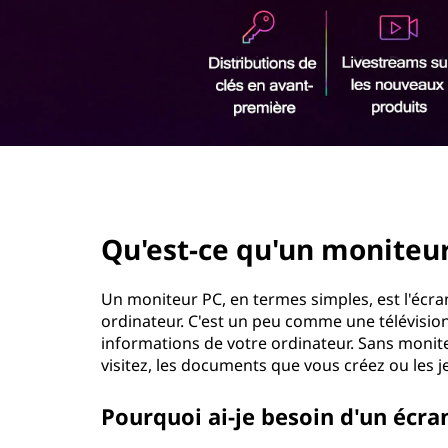
r
i
n
c
i
p
a
l
page hero 2/3
Qu'est-ce qu'un moniteur
Un moniteur PC, en termes simples, est l'écran
ordinateur. C'est un peu comme une télévision 
informations de votre ordinateur. Sans monite
visitez, les documents que vous créez ou les 
Pourquoi ai-je besoin d'un écra