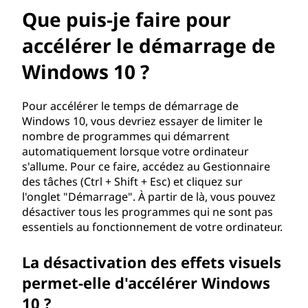
f
Que puis-je faire pour
a
accélérer le démarrage de
i
Windows 10 ?
r
Pour accélérer le temps de démarrage de
e
Windows 10, vous devriez essayer de limiter le
nombre de programmes qui démarrent
p
automatiquement lorsque votre ordinateur
s'allume. Pour ce faire, accédez au Gestionnaire
o
des tâches (Ctrl + Shift + Esc) et cliquez sur
l'onglet "Démarrage". À partir de là, vous pouvez
u
désactiver tous les programmes qui ne sont pas
essentiels au fonctionnement de votre ordinateur.
r
La désactivation des effets visuels
a
permet-elle d'accélérer Windows
c
10 ?