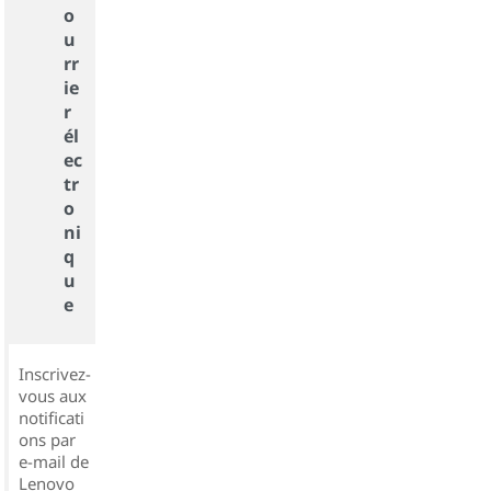
o
u
rr
ie
r
él
ec
tr
o
ni
q
u
e
Inscrivez-
vous aux
notificati
ons par
e-mail de
Lenovo