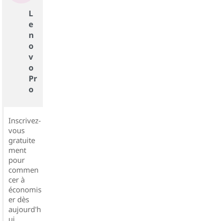
L
e
n
o
v
o
Pr
o
Inscrivez-
vous
gratuite
ment
pour
commen
cer à
économis
er dès
aujourd'h
ui.