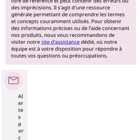
titre de référence et peut contenir des erreurs ou
des imprécisions. Il s'agit d'une ressource
générale permettant de comprendre les termes
et concepts couramment utilisés. Pour obtenir
des informations précises ou de l'aide concernant
nos produits, nous vous recommandons de
visiter notre
site d'assistance
dédié, où notre
équipe est à votre disposition pour répondre à
toutes vos questions ou préoccupations.
Al
er
te
s
p
ar
c