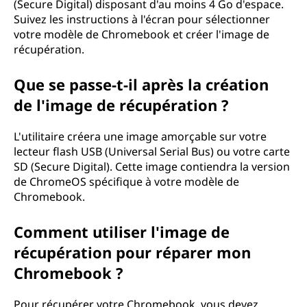
(Secure Digital) disposant d'au moins 4 Go d'espace.
u
Suivez les instructions à l'écran pour sélectionner
votre modèle de Chromebook et créer l'image de
e
récupération.
v
Que se passe-t-il après la création
de l'image de récupération ?
o
u
L'utilitaire créera une image amorçable sur votre
lecteur flash USB (Universal Serial Bus) ou votre carte
s
SD (Secure Digital). Cette image contiendra la version
de ChromeOS spécifique à votre modèle de
d
Chromebook.
e
Comment utiliser l'image de
récupération pour réparer mon
v
Chromebook ?
e
Pour récupérer votre Chromebook, vous devez