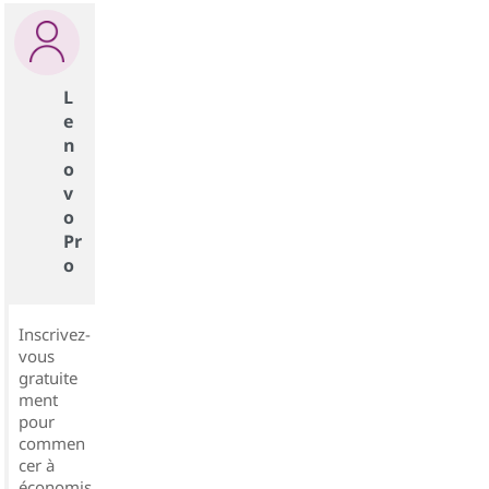
L
e
n
o
v
o
Pr
o
Inscrivez-
vous
gratuite
ment
pour
commen
cer à
économis