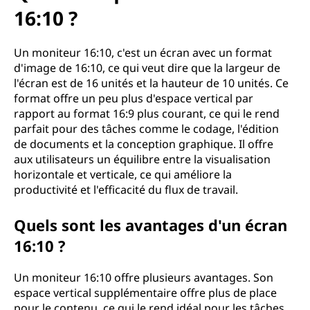
n
16:10 ?
é
Un moniteur 16:10, c'est un écran avec un format
c
d'image de 16:10, ce qui veut dire que la largeur de
l'écran est de 16 unités et la hauteur de 10 unités. Ce
r
format offre un peu plus d'espace vertical par
rapport au format 16:9 plus courant, ce qui le rend
a
parfait pour des tâches comme le codage, l'édition
n
de documents et la conception graphique. Il offre
aux utilisateurs un équilibre entre la visualisation
1
horizontale et verticale, ce qui améliore la
productivité et l'efficacité du flux de travail.
6
Quels sont les avantages d'un écran
:
16:10 ?
1
Un moniteur 16:10 offre plusieurs avantages. Son
0
espace vertical supplémentaire offre plus de place
pour le contenu, ce qui le rend idéal pour les tâches