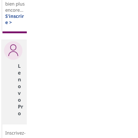
bien plus
encore...
S'inscrir
e >
L
e
n
o
v
o
Pr
o
Inscrivez-