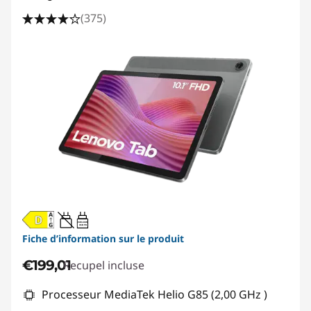
n
(375)
f
a
n
t
s
20W-60W
USB PD
Fiche d’information sur le produit
€199,01
Recupel incluse
Processeur MediaTek Helio G85 (2,00 GHz )