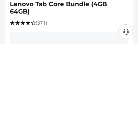
Lenovo Tab Core Bundle (4GB
64GB)
(371)
20W-60W
USB PD
Fiche d’information sur le produit
€228,00
Recupel incluse