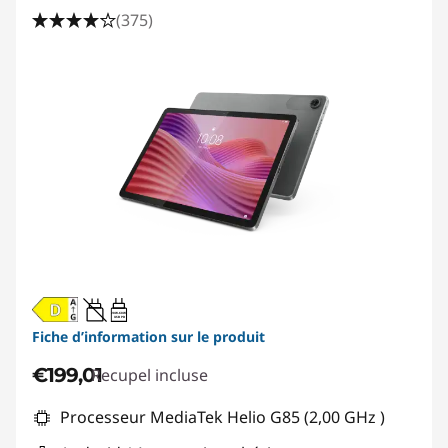
p
(375)
e
t
i
t
e
s
t
20W-60W
USB PD
a
Fiche d’information sur le produit
€199,01
Recupel incluse
b
Processeur MediaTek Helio G85 (2,00 GHz )
l