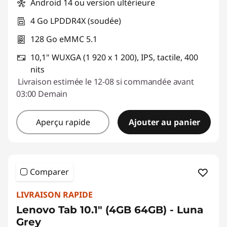
Android 14 ou version ultérieure
e
4 Go LPDDR4X (soudée)
t
128 Go eMMC 5.1
t
10,1" WUXGA (1 920 x 1 200), IPS, tactile, 400
nits
e
Livraison estimée le 12-08 si commandée avant
03:00 Demain
s
p
Aperçu rapide
Ajouter au panier
o
u
Comparer
r
LIVRAISON RAPIDE
e
Lenovo Tab 10.1" (4GB 64GB) - Luna
Grey