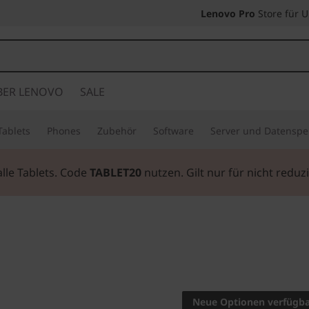
Lenovo Pro
Store für 
BER LENOVO
SALE
Tablets
Phones
Zubehör
Software
Server und Datenspe
ark, mobil und vielseitig – das Lenovo Tablet mit Tastatur f
Familienunterhal
Tablet (10,1")
Neue Optionen verfügb