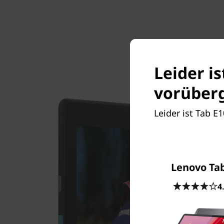
Leider i
vorüberg
Leider ist Tab E
Lenovo Ta
4