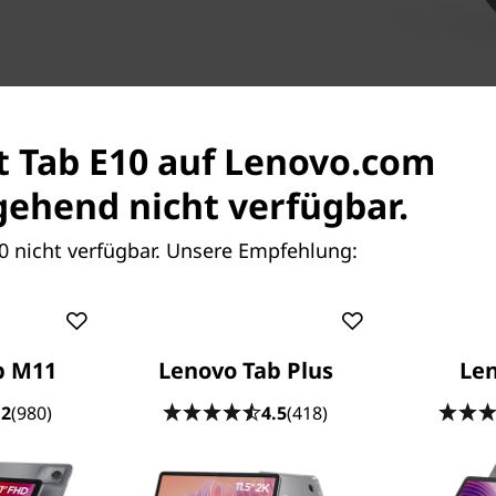
st Tab E10 auf Lenovo.com
ehend nicht verfügbar.
Gemeinsame Nutzung – s
10 nicht verfügbar. Unsere Empfehlung:
Modell)
Das 2-GB/3-GB-Modell des T
auf, das jedem Mitglied der 
Benutzererlebnis verschafft
b M11
Lenovo Tab Plus
Le
Konto mit individuellen Ein
Social-Media-Konten. So habe
.2
(980)
4.5
(418)
Kinder online alles tun.