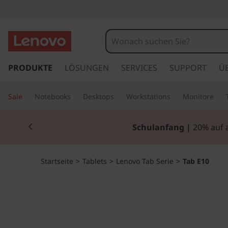
T
a
b
z
u
PRODUKTE
LÖSUNGEN
SERVICES
SUPPORT
Ü
E
m
H
1
Sale
Notebooks
Desktops
Workstations
Monitore
a
u
0
Currently displaying item 2 of 2
p
Lenovo Tablet mit Tastatur
|
Leistungsst
t
i
n
Startseite
>
Tablets
>
Lenovo Tab Serie
>
Tab E10
h
a
l
t
s
p