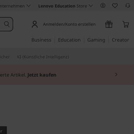
Unternehmen
Lenovo Education
Store
Anmelden/Konto erstellen
Business
Education
Gaming
Creator
icher
KI (Künstliche Intelligenz)
ür Arbeit, Studium und Freizeit.
Zum Shop
tung auf einem 25,6-cm-
ar