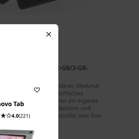
icher für Kinder (2-GB/3-GB-
ab E10 weist ein besonderes Merkmal
Familie ein eigenes spezifisches
. Jeder Benutzer bekommt ein eigenes
novo Tab
stellungen, Hintergrundbildern und
n die Eltern unter Kontrolle, was ihre
4.0
(221)