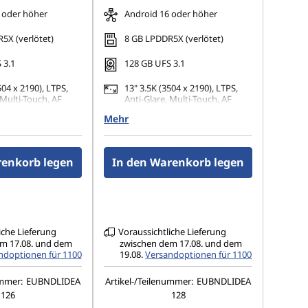
 oder höher
Android 16 oder höher
5X (verlötet)
8 GB LPDDR5X (verlötet)
 3.1
128 GB UFS 3.1
504 x 2190), LTPS,
13" 3.5K (3504 x 2190), LTPS,
 Multi-Touch, AF
Anti-Glare, Multi-Touch, AF
0 nits
Coating, 800 nits
Mehr
ra mit Autofokus
13MP-Kamera mit Autofokus
räterückseite + 8MP-
auf der Geräterückseite + 8MP-
a mit Fixfokus
Frontkamera mit Fixfokus
renkorb legen
In den Warenkorb legen
rkennung)
(Gesichtserkennung)
iche Lieferung
Voraussichtliche Lieferung
m 17.08. und dem
zwischen dem 17.08. und dem
ndoptionen für 1100
19.08.
Versandoptionen für 1100
ummer:
EUBNDLIDEA
Artikel-/Teilenummer:
EUBNDLIDEA
126
128