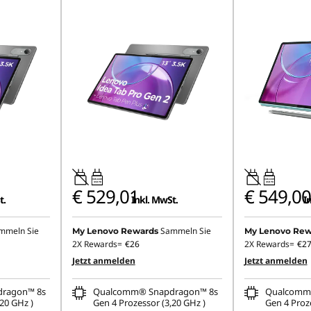
20W-60W
20W-60W
USB PD
USB PD
€ 529,01
€ 549,00
t.
Inkl. MwSt.
I
mmeln Sie
Sammeln Sie
My Lenovo Rewards
My Lenovo Rew
2X Rewards=
€26
2X Rewards=
€2
Jetzt anmelden
Jetzt anmelden
ragon™ 8s
Qualcomm® Snapdragon™ 8s
Qualcomm
20 GHz )
Gen 4 Prozessor (3,20 GHz )
Gen 4 Proze