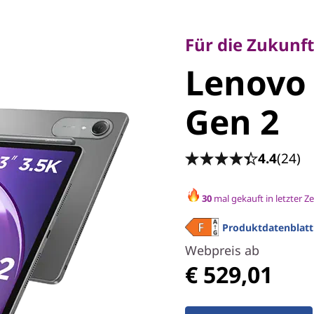
Für die Zukunft g
Lenovo I
Für die Zukunft
Lenovo 
Gen 2
Gen 2
4.4
(24)
30
mal gekauft in letzter Ze
Produktdatenblatt
Webpreis ab
€ 529,01