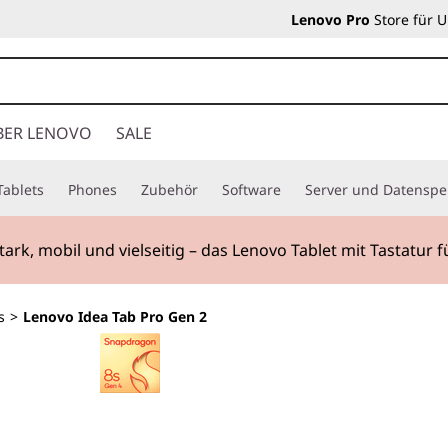
Lenovo Pro
Store für 
BER LENOVO
SALE
Tablets
Phones
Zubehör
Software
Server und Datenspe
ark, mobil und vielseitig – das Lenovo Tablet mit Tastatur f
s
>
Lenovo Idea Tab Pro Gen 2