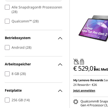
Alle Snapdragon® Prozessoren
(28)
Qualcomm™ (28)
Betriebssystem
Android (28)
Arbeitsspeicher
20W-60W
USB PD
€ 529,01
Inkl. MwS
8 GB (28)
Sa
My Lenovo Rewards
2X Rewards=
€26
Festplatte
Jetzt anmelden
256 GB (14)
Qualcomm® Snapd
Gen 4 Prozessor (3,