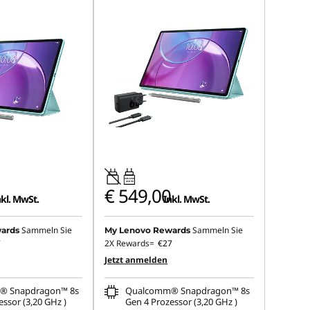
20W-60W
USB PD
€ 549,00
nkl. MwSt.
Inkl. MwSt.
Sammeln Sie
Sammeln Sie
ards
My Lenovo Rewards
7
2X Rewards=
€27
Jetzt anmelden
® Snapdragon™ 8s
Qualcomm® Snapdragon™ 8s
ssor (3,20 GHz )
Gen 4 Prozessor (3,20 GHz )