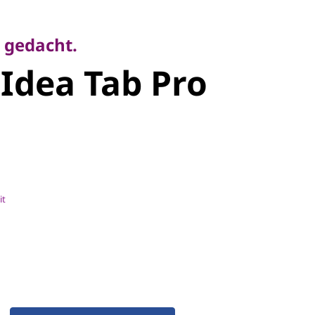
edacht.
dea Tab Pro
 gedacht.
Idea Tab Pro
it