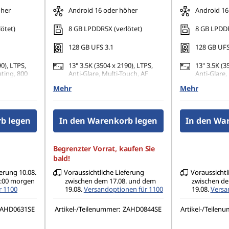
öher
Android 16 oder höher
Android 16
ötet)
8 GB LPDDR5X (verlötet)
8 GB LPDDR
128 GB UFS 3.1
128 GB UFS
0), LTPS,
13" 3.5K (3504 x 2190), LTPS,
13" 3.5K (3
ting, 800
Anti-Glare, Multi-Touch, AF
Anti-Glare,
Coating, 800 nits
Coating, 80
Mehr
Mehr
Autofokus
13MP-Kamera mit Autofokus
13MP-Kame
seite + 8MP-
auf der Geräterückseite + 8MP-
auf der Ge
ixfokus
Frontkamera mit Fixfokus
Frontkamer
b legen
In den Warenkorb legen
In den Wa
g)
(Gesichtserkennung)
(Gesichtse
Begrenzter Vorrat, kaufen Sie
bald!
ferung 10.08.
Voraussichtliche Lieferung
Voraussichtl
05:00 morgen
zwischen dem 17.08. und dem
zwischen de
r 1100
19.08.
Versandoptionen für 1100
19.08.
Versa
AHD0631SE
Artikel-/Teilenummer:
ZAHD0844SE
Artikel-/Teilen