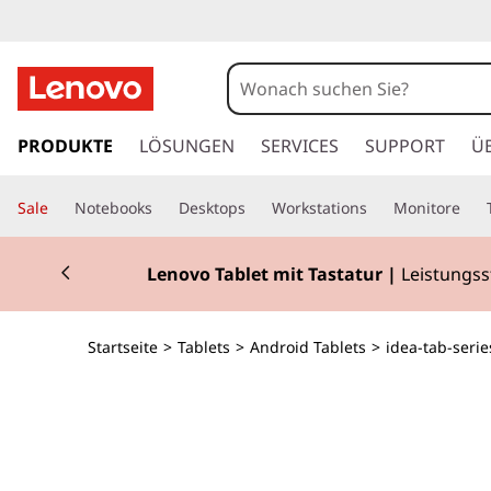
L
e
n
z
u
PRODUKTE
LÖSUNGEN
SERVICES
SUPPORT
Ü
o
m
H
v
Sale
Notebooks
Desktops
Workstations
Monitore
a
u
o
Currently displaying item 2 of 2
p
Lenovo Tablet mit Tastatur
|
Leistungsst
t
I
i
n
d
Startseite
>
Tablets
>
Android Tablets
>
idea-tab-serie
h
a
e
l
t
a
s
p