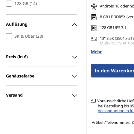
128 GB (14)
Android 16 oder h
8 GB LPDDR5X (verl
Auflösung
128 GB UFS 3.1
3K & Über (28)
13" 3.5K (3504 x 219
Multi-Touch, AF Coa
nits
Mehr
Preis (in €)
13MP-Kamera mit 
auf der Geräterück
Frontkamera mit F
In den Warenkor
(Gesichtserkennun
Gehäusefarbe
Versand
Voraussichtliche Lie
bei Bestellung bis 
Versandoptionen fü
Artikel-/Teilenummer:
Z