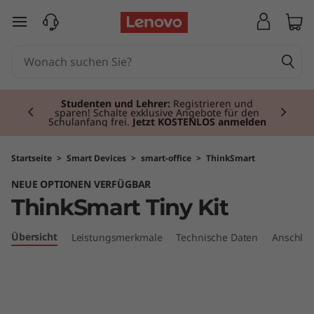
T
zum Hauptinhalt springen
h
i
Currently displaying item 2 of 3
n
Studenten und Lehrer:
Registrieren und
sparen! Schalte exklusive Angebote für den
Schulanfang frei.
Jetzt KOSTENLOS anmelden
k
S
Startseite
>
Smart Devices
>
smart-office
>
ThinkSmart
NEUE OPTIONEN VERFÜGBAR
m
ThinkSmart Tiny Kit
a
Übersicht
Leistungsmerkmale
Technische Daten
Anschlüs
r
t