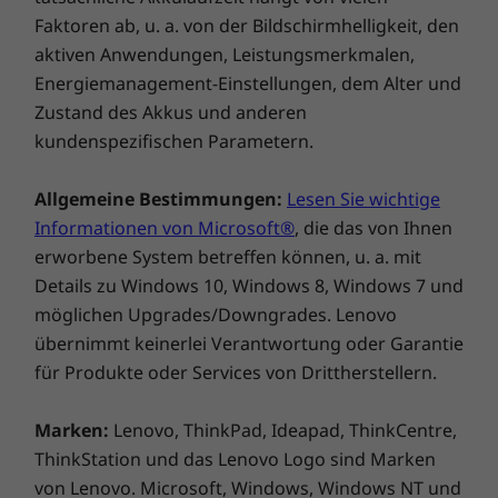
Englisch)
Faktoren ab, u. a. von der Bildschirmhelligkeit, den
Leistung & Sicherheit
aktiven Anwendungen, Leistungsmerkmalen,
Die technischen Daten können je nach Region/Modell variieren.
Energiemanagement-Einstellungen, dem Alter und
auf allen Ebenen
Zustand des Akkus und anderen
kundenspezifischen Parametern.
Mit dem ThinkSmart Tiny Kit genießen Sie von
Anfang an maximale Sicherheit und
Privatsphäre. Erleben Sie eine konsistente,
Allgemeine Bestimmungen:
Lesen Sie wichtige
robuste Leistung, die Ihre Anforderungen an
Informationen von Microsoft®
, die das von Ihnen
das vorinstallierte Windows 11 erfüllt und mit
erworbene System betreffen können, u. a. mit
dem Office 365 Ökosystem vereint. Darüber
Details zu Windows 10, Windows 8, Windows 7 und
hinaus maximieren die fortschrittlichen
möglichen Upgrades/Downgrades. Lenovo
Management- und Berichtswerkzeuge das
übernimmt keinerlei Verantwortung oder Garantie
Potenzial aller Ihrer Meeting-Räume, und zwar
für Produkte oder Services von Drittherstellern.
sofort nach der Installation.
Marken:
Lenovo, ThinkPad, Ideapad, ThinkCentre,
ThinkStation und das Lenovo Logo sind Marken
von Lenovo. Microsoft, Windows, Windows NT und