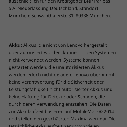
ausschließlich für den Kreditgeber BNP Paribas
streng getesteten Geräte können Sie Ihre
S.A. Niederlassung Deutschland, Standort
Weitere Informationen
Meetingräume ganz einfach vergrößern. Mit
München: Schwanthalerstr. 31, 80336 München.
moderner Videokonferenztechnologie können
Vorinstallierte Software
Sie kleine Meeting-Räume, die nicht so gut
ausgelastet sind, besser nutzen.
Microsoft Teams Rooms
ThinkSmart Manager
Akku:
Akkus, die nicht von Lenovo hergestellt
Garantie
oder autorisiert wurden, können in den Systemen
nicht verwendet werden. Systeme können
1 Jahr Basisgarantie
1 Jahr Lenovo Premier Support
gestartet werden, die unautorisierten Akkus
1 Jahr ThinkSmart Collaboration Professional Services
werden jedoch nicht geladen. Lenovo übernimmt
– Deploy
keine Verantwortung für die Sicherheit oder
1 Jahr ThinkSmart Collaboration Professional Services
Leistungsfähigkeit nicht autorisierter Akkus und
– Maintain
keine Haftung für Defekte oder Schäden, die
durch deren Verwendung entstehen. Die Daten
Vollständige technische Daten
zur Akkulaufzeit basieren auf MobileMark® 2014
Referenz für technische Daten des Produkts:
Modelle,
und stellen den geschätzten Maximalwert dar. Die
technische Daten, Dokumente, Kompatibilität (in
Leistung & Sicherheit auf allen Ebenen
tatsächliche Akkulaufzeit hängt von vielen