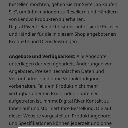
®
Raum
8
-
2x USB-A (USB 10 Gbit/s)
HDMI
2.1 (unterstützt eine Auflösung von bis zu 4K
bestellen möchten, gehen Sie zur Seite „So kaufen
bei 60 Hz)
Sie“, um Informationen zu Resellern und Händlern
Remote-
Kopfhörer- / Mikrofon-Kombianschluss
von Lenovo Produkten zu erhalten.
9
-
Ethernet (RJ45)
Ethernet (RJ45)
Management von
Digital River Ireland Ltd ist der autorisierte Reseller
und Händler für die in diesem Shop angebotenen
Geräten im Raum
Bei den Übertragungsgeschwindigkeiten für USB-Anschlüsse handelt es sich um
Produkte und Dienstleistungen.
ungefähre Angaben. Abhängig von vielen Faktoren wie der Rechenkapazität von Host
Der ThinkSmart Manager Basic, ein integraler
und Peripheriegeräten, Dateieigenschaften, Systemkonfiguration und
Angebote und Verfügbarkeit:
Alle Angebote
Bestandteil des ThinkSmart Tiny Kits, bietet
Betriebsumgebungen, können die tatsächlichen Geschwindigkeiten variieren und
unterliegen der Verfügbarkeit. Änderungen von
Erkenntnisse in Echtzeit über die
geringer ausfallen als erwartet.
Angeboten, Preisen, technischen Daten und
Gerätenutzung und hilft Ihnen, die Nutzung
Verfügbarkeit sind ohne Vorankündigung
von Räumen zu planen, um bessere
Sicherheit
vorbehalten. Falls ein Produkt nicht mehr
Technologieinvestitionen zu tätigen. Mit der
Kensington Security Slot™
verfügbar oder ein Preis- oder Tippfehler
Remote-Verwaltung und Überwachung von
verschiedenen Geräten im Raum können Sie
aufgetreten ist, nimmt Digital River Kontakt zu
Abmessungen (H x B x T)
Ihren Arbeitsplatz revolutionieren.
Ihnen auf und storniert Ihre Bestellung. Die auf
17,9 cm x 18,29 cm x 3,65 cm
dieser Website vorgestellten Produktangebote
Gewicht
und Spezifikationen können jederzeit und ohne