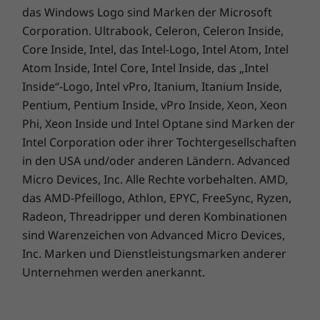
das Windows Logo sind Marken der Microsoft
Corporation. Ultrabook, Celeron, Celeron Inside,
Core Inside, Intel, das Intel-Logo, Intel Atom, Intel
Atom Inside, Intel Core, Intel Inside, das „Intel
Inside“-Logo, Intel vPro, Itanium, Itanium Inside,
Pentium, Pentium Inside, vPro Inside, Xeon, Xeon
Phi, Xeon Inside und Intel Optane sind Marken der
Intel Corporation oder ihrer Tochtergesellschaften
in den USA und/oder anderen Ländern. Advanced
Geräteunterstützung während des
Micro Devices, Inc. Alle Rechte vorbehalten. AMD,
gesamten Lebenszyklus
das AMD-Pfeillogo, Athlon, EPYC, FreeSync, Ryzen,
Geräteunterstützung
Radeon, Threadripper und deren Kombinationen
sind Warenzeichen von Advanced Micro Devices,
während des
Inc. Marken und Dienstleistungsmarken anderer
gesamten
Unternehmen werden anerkannt.
Lebenszyklus