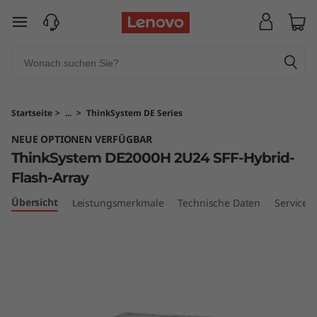
T
zum Hauptinhalt springen
h
i
n
Startseite
>
...
>
ThinkSystem DE Series
k
NEUE OPTIONEN VERFÜGBAR
ThinkSystem DE2000H 2U24 SFF-Hybrid-
S
Flash-Array
y
Übersicht
Leistungsmerkmale
Technische Daten
Services
s
t
e