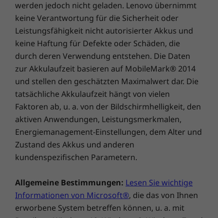
mit 100 % sRGB für Farbgenauigkeit.
Außerdem sind die nach vorne gerichteten
Akku:
Akkus, die nicht von Lenovo hergestellt
®
Lautsprecher mit Dolby Atmos
optimiert.
oder autorisiert wurden, können in den Systemen
Tauchen Sie ein in ein atemberaubendes
nicht verwendet werden. Systeme können
Klangerlebnis – egal ob Sie Videos ansehen,
gestartet werden, die unautorisierten Akkus
Musik streamen oder Video-Chats führen, Sie
werden jedoch nicht geladen. Lenovo übernimmt
werden diese Entertainment-Funktionen
keine Verantwortung für die Sicherheit oder
lieben.
Leistungsfähigkeit nicht autorisierter Akkus und
keine Haftung für Defekte oder Schäden, die
durch deren Verwendung entstehen. Die Daten
zur Akkulaufzeit basieren auf MobileMark® 2014
und stellen den geschätzten Maximalwert dar. Die
tatsächliche Akkulaufzeit hängt von vielen
Faktoren ab, u. a. von der Bildschirmhelligkeit, den
aktiven Anwendungen, Leistungsmerkmalen,
Energiemanagement-Einstellungen, dem Alter und
Zustand des Akkus und anderen