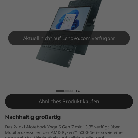
1
3
"
A
Aktuell nicht auf Lenovo.com verfügbar
M
D
Yoga 6 Gen 7 (13" AMD)
)
+4
Ähnliches Produkt kaufen
Nachhaltig großartig
Das 2-in-1-Notebook Yoga 6 Gen 7 mit 13,3" verfügt über
Mobilprozessoren der AMD Ryzen™ 5000-Serie sowie eine
unglaubliche Akkulaufzeit und solide Audio- und