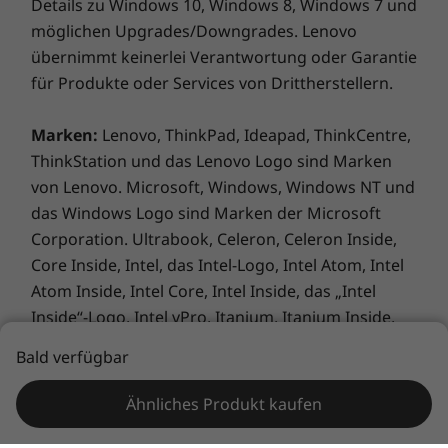
kundenspezifischen Parametern.
Allgemeine Bestimmungen:
Lesen Sie wichtige
Informationen von Microsoft®
, die das von Ihnen
erworbene System betreffen können, u. a. mit
Stift separat erhältlich.
Details zu Windows 10, Windows 8, Windows 7 und
möglichen Upgrades/Downgrades. Lenovo
Ihre eigene persönliche Assistentin
übernimmt keinerlei Verantwortung oder Garantie
Das Convertible-Notebook Yoga 6 Gen 7 passt
für Produkte oder Services von Drittherstellern.
sich Ihrem Stil an. Skizzieren, tippen, touchen
oder wischen – alles ist möglich. Sie können
Marken:
Lenovo, ThinkPad, Ideapad, ThinkCentre,
Ihren Gerät auch Sprachbefehle erteilen – mit
ThinkStation und das Lenovo Logo sind Marken
Windows Cortana, Amazon Alexa und dem
von Lenovo. Microsoft, Windows, Windows NT und
Lenovo Voice Assistant möchten Sie
das Windows Logo sind Marken der Microsoft
Bald verfügbar
womöglich nie wieder tippen!
Corporation. Ultrabook, Celeron, Celeron Inside,
Core Inside, Intel, das Intel-Logo, Intel Atom, Intel
Ähnliches Produkt kaufen
Atom Inside, Intel Core, Intel Inside, das „Intel