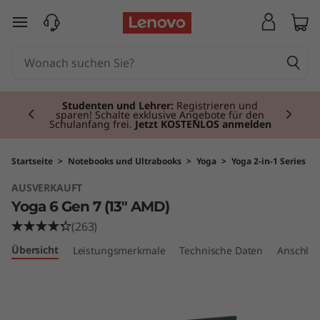
Y
zum Hauptinhalt springen
o
g
Currently displaying item 2 of 3
a
Studenten und Lehrer:
Registrieren und
sparen! Schalte exklusive Angebote für den
Schulanfang frei.
Jetzt KOSTENLOS anmelden
6
G
Startseite
>
Notebooks und Ultrabooks
>
Yoga
>
Yoga 2-in-1 Series
AUSVERKAUFT
e
Yoga 6 Gen 7 (13" AMD)
n
(263)
Übersicht
Leistungsmerkmale
Technische Daten
Anschlüs
7
(