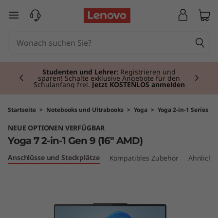
Y
zum Hauptinhalt springen
o
g
Currently displaying item 2 of 3
a
Studenten und Lehrer:
Registrieren und
sparen! Schalte exklusive Angebote für den
Schulanfang frei.
Jetzt KOSTENLOS anmelden
7
2
Startseite
>
Notebooks und Ultrabooks
>
Yoga
>
Yoga 2-in-1 Series
NEUE OPTIONEN VERFÜGBAR
-
Yoga 7 2-in-1 Gen 9 (16" AMD)
i
Anschlüsse und Steckplätze
Kompatibles Zubehör
Ähnliche
n
-