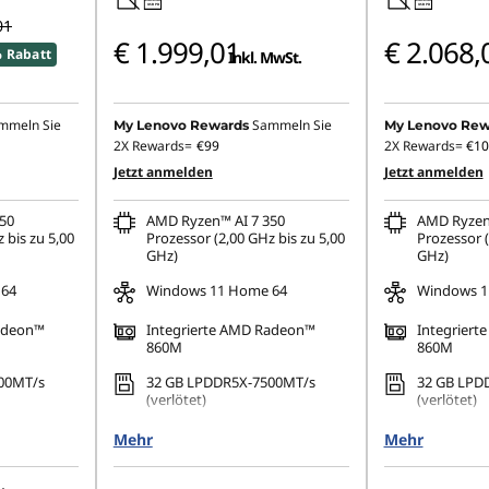
USB PD
USB PD
01
€ 1.999,01
€ 2.068,
 Rabatt
Inkl. MwSt.
mmeln Sie
Sammeln Sie
My Lenovo Rewards
My Lenovo Rew
2X Rewards=
€99
2X Rewards=
€10
Jetzt anmelden
Jetzt anmelden
50
AMD Ryzen™ AI 7 350
AMD Ryzen
 bis zu 5,00
Prozessor (2,00 GHz bis zu 5,00
Prozessor (
GHz)
GHz)
 64
Windows 11 Home 64
Windows 1
Radeon™
Integrierte AMD Radeon™
Integrier
860M
860M
00MT/s
32 GB LPDDR5X-7500MT/s
32 GB LPD
(verlötet)
(verlötet)
PCIe 4.0 TLC
1 TB SSD M.2 2242 PCIe 4.0 TLC
1 TB SSD M
Mehr
Mehr
00), OLED,
16" 2,8K (2880 x 1800), OLED,
16" 2,8K (2