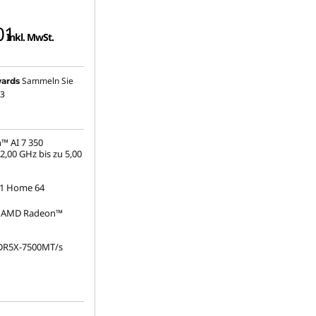
01
Inkl. MwSt.
Sammeln Sie
ards
3
™ AI 7 350
2,00 GHz bis zu 5,00
1 Home 64
te AMD Radeon™
DR5X-7500MT/s
.2 2242 PCIe 4.0 TLC
880 x 1800), OLED,