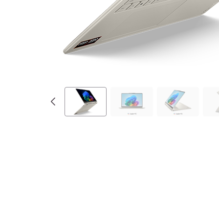
M
D
)