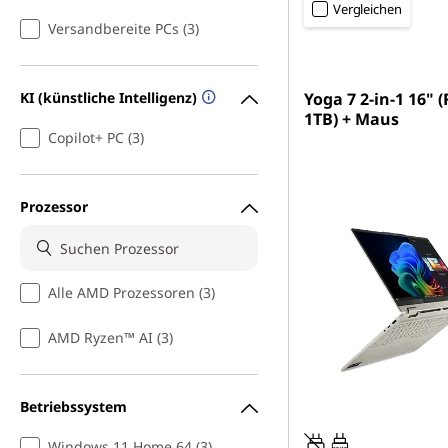
Vergleichen
Versandbereite PCs (3)
KI (künstliche Intelligenz)
Yoga 7 2-in-1 16" 
1TB) + Maus
Copilot+ PC (3)
Prozessor
Alle AMD Prozessoren (3)
AMD Ryzen™ AI (3)
Betriebssystem
Windows 11 Home 64 (3)
45W-65W