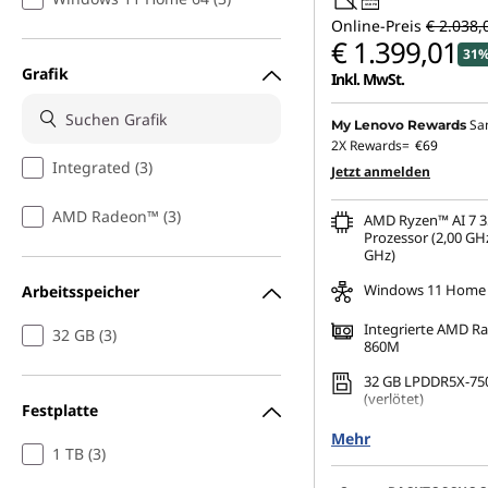
USB PD
Online-Preis
€ 2.038,
€ 1.399,01
31%
Grafik
Inkl. MwSt.
Sa
My Lenovo Rewards
2X Rewards=
€69
Integrated (3)
Jetzt anmelden
AMD Radeon™ (3)
AMD Ryzen™ AI 7 3
Prozessor (2,00 GHz
GHz)
Windows 11 Home
Arbeitsspeicher
Integrierte AMD 
32 GB (3)
860M
32 GB LPDDR5X-75
(verlötet)
Festplatte
1 TB SSD M.2 2242 
Mehr
1 TB (3)
16" 2,8K (2880 x 18