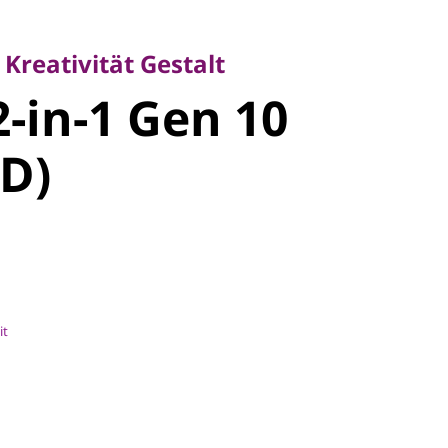
eativität Gestalt
-in-1 Gen 10
 Kreativität Gestalt
2-in-1 Gen 10
D)
D)
it