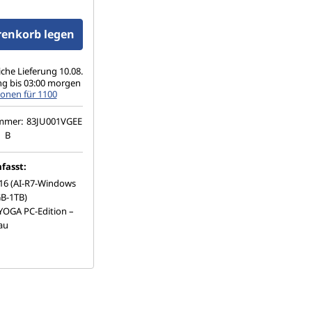
 Touch, HDR 1000
 100% DCI-P3, 500
Hz, glas
renkorb legen
iche Lieferung 10.08.
ng bis 03:00 morgen
onen für 1100
ummer:
83JU001VGEE
B
fasst:
 16 (AI-R7-Windows
B-1TB)
OGA PC-Edition –
au