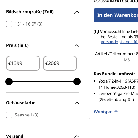
spiegelnd, Touch, 
eCoupon
BACKTOSCHOO
True Black, 100% DC
cd/m², 120 Hz, glas
Bildschirmgröße (Zoll)
In den Warenkor
15" - 16.9" (3)
Voraussichtliche Lie
bei Bestellung bis 
Versandoptionen fü
Preis (in €)
Artikel-/Teilenummer:
MS
€
€
Das Bundle umfasst:
Yoga 7 2-in-1 16 (AI
11 Home-32GB-1TB)
Lenovo Yoga Pro-Ma
(Gezeitenblaugrün)
Gehäusefarbe
Weniger
Seashell (3)
Versand