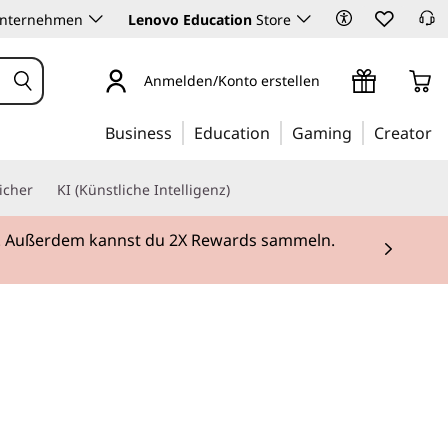
Unternehmen
Lenovo Education
Store
Anmelden/Konto erstellen
Business
Education
Gaming
Creator
icher
KI (Künstliche Intelligenz)
ei. Außerdem kannst du 2X Rewards sammeln.