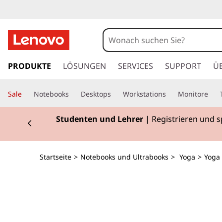
Y
o
g
z
u
PRODUKTE
LÖSUNGEN
SERVICES
SUPPORT
Ü
a
m
H
7
Sale
Notebooks
Desktops
Workstations
Monitore
a
u
2
Currently displaying item 2 of 3
Studenten und Lehrer
| Registrieren und 
p
t
-
i
n
i
Startseite
>
Notebooks und Ultrabooks
>
Yoga
>
Yoga 
h
a
n
l
t
-
s
p