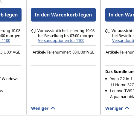
HDR 1000
spiegelnd, Touch, HDR 1000
spiegelnd,
L
I-P3, 500
True Black, 100% DCI-P3, 500
True Black,
cd/m², 120 Hz, glas
cd/m², 120 
b legen
In den Warenkorb legen
In den Wa
ferung 10.08.
Voraussichtliche Lieferung 10.08.
Voraussichtl
03:00 morgen
bei Bestellung bis 03:00 morgen
bei Bestellu
r 1100
Versandoptionen für 1100
Versandopti
83JU001VGE
Artikel-/Teilenummer:
83JU001VGE
Artikel-/Teilen
Das Bundle um
-R7-Windows
Yoga 7 2-in-1
11 Home-32G
us
Lenovo TWS Y
Aquamarinbl
Weniger
Weniger