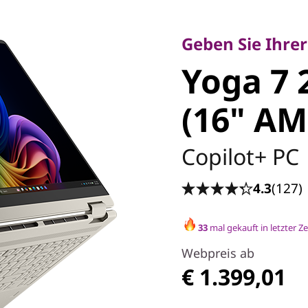
Geben Sie Ihrer Kr
Yoga 7 2
Geben Sie Ihrer
Yoga 7 
(16" AM
(16" AM
Copilot+ PC
4.3
(127)
33
mal gekauft in letzter Ze
Webpreis ab
€ 1.399,01