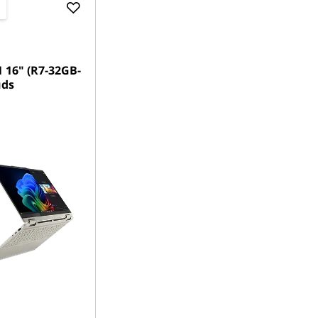
n
1 16" (R7-32GB-
uds