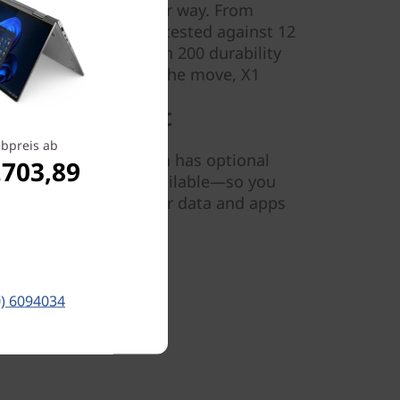
e whatever comes your way. From
knocks, this laptop is tested against 12
 and passes more than 200 durability
the office, or a day on the move, X1
 If You’re Not
bpreis ab
nge, the new X1 Carbon has optional
.703,89
LTE-A (optional) available—so you
y and access to all your data and apps
0) 6094034