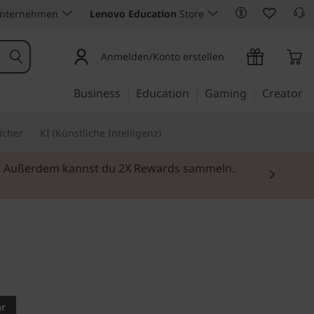
Unternehmen
Lenovo Education
Store
Anmelden/Konto erstellen
Business
Education
Gaming
Creator
icher
KI (Künstliche Intelligenz)
fen
.
kt und doch ultraleicht.
d X1
ar