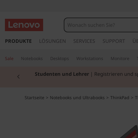
T
h
i
z
u
PRODUKTE
LÖSUNGEN
SERVICES
SUPPORT
Ü
n
m
H
k
Sale
Notebooks
Desktops
Workstations
Monitore
a
u
P
Currently displaying item 3 of 3
p
Pre
t
a
i
n
d
Startseite
>
Notebooks und Ultrabooks
>
ThinkPad
>
T
h
a
X
l
t
1
s
p