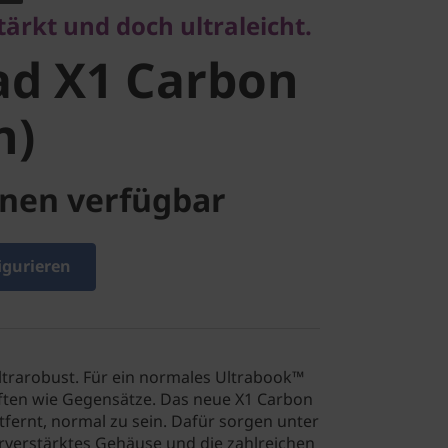
ärkt und doch ultraleicht.
5th Gen)
ad X1 Carbon
n)
nen verfügbar
igurieren
 Ultrarobust. Für ein normales Ultrabook™
aften wie Gegensätze. Das neue X1 Carbon
tfernt, normal zu sein. Dafür sorgen unter
rverstärktes Gehäuse und die zahlreichen