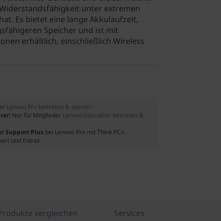
e Widerstandsfähigkeit unter extremen
t. Es bietet eine lange Akkulaufzeit,
gsfähigeren Speicher und ist mit
nen erhältlich, einschließlich Wireless
der
Lenovo Pro beitreten & sparen ›
rer:
Nur für Mitglieder
Lenovo Education beitreten &
er Support Plus
bei Lenovo Pro mit Think PCs:
port und Extras
Produkte vergleichen
Services