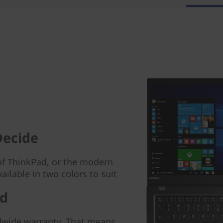
Decide
k of ThinkPad, or the modern
ailable in two colors to suit
d
dwide warranty. That means