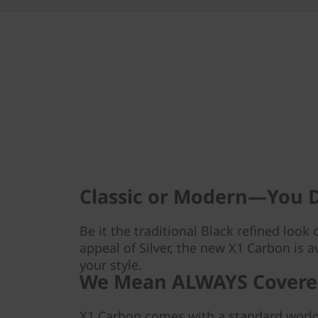
Classic or Modern—You 
Be it the traditional Black refined loo
appeal of Silver, the new X1 Carbon is av
your style.
We Mean ALWAYS Covere
X1 Carbon comes with a standard worl