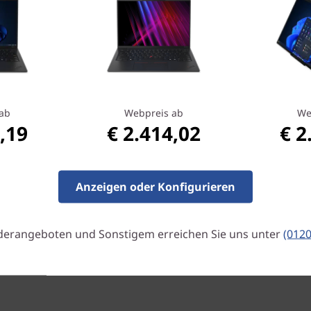
the new X1 Carbon to handl
spilled drinks, to drops and 
military-grade requirements
tests. Whether it’s a day at 
Carbon has you covered.
Up & Running Even
ab
Webpreis ab
We
Even when WiFi is out of ra
,19
€ 2.414,02
€ 2
Qualcomm® Snapdragon™ X7 
can always have connectivit
in the cloud.
Anzeigen oder Konfigurieren
derangeboten und Sonstigem erreichen Sie uns unter
(012