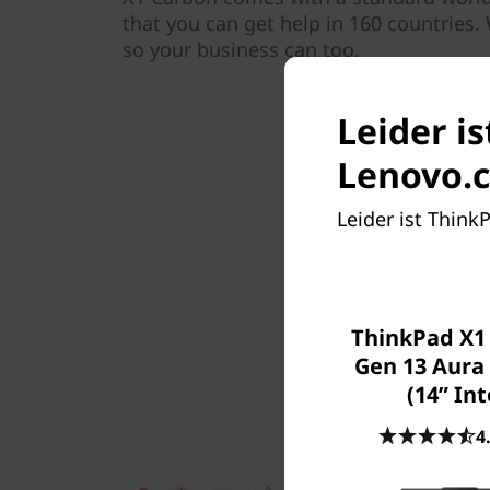
that you can get help in 160 countries
so your business can too.
Leider i
Lenovo.c
Leider ist Think
ThinkPad X1
Gen 13 Aura 
(14ʺ Int
4