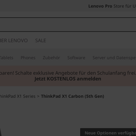
Lenovo Pro
Store für 
BER LENOVO
SALE
Tablets
Phones
Zubehör
Software
Server und Datenspe
mium-Tablets
I Persönlich, leistungsstark, mobil.
Jetzt kau
hinkPad X1 Series
>
ThinkPad X1 Carbon (5th Gen)
Kohlefaserverstär
ThinkPa
Neue Optionen verfügb