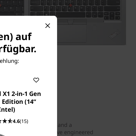
en) auf
fügbar.
fehlung:
 X1 2-in-1 Gen
 Edition (14ʺ
ack
Intel)
4.6
(15)
iber reinforced chassis and a
or added strength, we’ve engineered