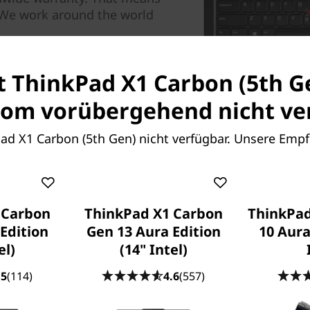
. We work around the world
st ThinkPad X1 Carbon (5th G
om vorübergehend nicht ver
Pad X1 Carbon (5th Gen) nicht verfügbar. Unsere Emp
 Carbon
ThinkPad X1 Carbon
ThinkPad
Edition
Gen 13 Aura Edition
10 Aura
We’ve Got Your B
el)
(14" Intel)
.5
(114)
4.6
(557)
With four layers of carbon-f
magnesium alloy roll-cage f