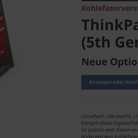
Kohlefaserverst
Carbon (
ThinkP
(5th Ge
Neue Optio
Anzeigen oder Konf
Ultraflach. Ultraleicht.
klingen diese Eigensch
ist jedoch weit davon en
anderem sein kohlefase