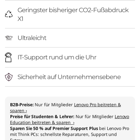
n
Geringster bisheriger CO2-Fußabdruck
(
X1
1
Ultraleicht
4
"
IT-Support rund um die Uhr
I
Sicherheit auf Unternehmensebene
n
t
B2B-Preise:
Nur für Mitglieder
Lenovo Pro beitreten &
e
sparen ›
Preise für Studenten & Lehrer:
Nur für Mitglieder
Lenovo
l
Education beitreten & sparen ›
Sparen Sie 50 % auf Premier Support Plus
bei Lenovo Pro
)
mit Think PCs: schnellste Reparaturen, Support und