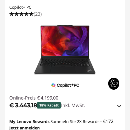
Copilot+ PC
(23)
Online-Preis
€ 4.199,00
€ 3.443,18
Inkl. MwSt.
18% Rabatt
eCoupon-Rabatt :
-€ 755,82
€172
My Lenovo Rewards
Sammeln Sie 2X Rewards=
Jetzt anmelden