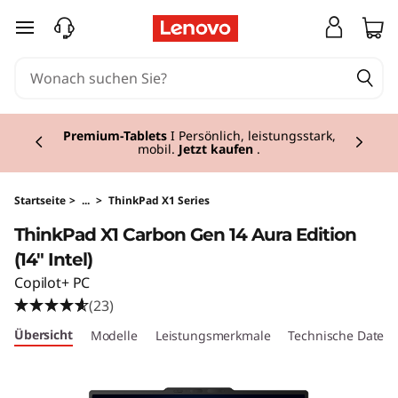
T
zum Hauptinhalt springen
h
i
Currently displaying item 3 of 3
n
Premium-Tablets
I Persönlich, leistungsstark,
mobil.
Jetzt kaufen
.
k
P
Startseite
>
...
>
ThinkPad X1 Series
ThinkPad X1 Carbon Gen 14 Aura Edition
a
(14" Intel)
d
Copilot+ PC
(23)
X
Übersicht
Modelle
Leistungsmerkmale
Technische Daten
1