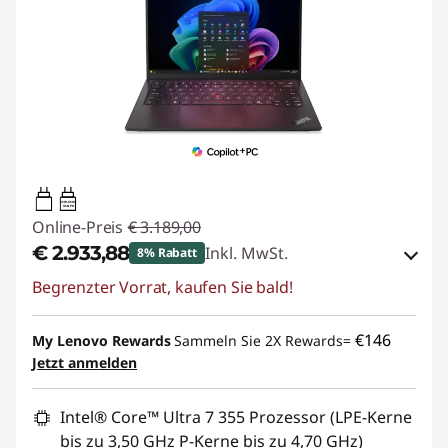
65W-65W
USB PD
Online-Preis
€ 3.189,00
€ 2.933,88
Inkl. MwSt.
8% Rabatt
Begrenzter Vorrat, kaufen Sie bald!
eCoupon-Rabatt :
-€ 255,12
eCoupon :
THINKDEAL
€146
My Lenovo Rewards
Sammeln Sie 2X Rewards=
Jetzt anmelden
Intel® Core™ Ultra 7 355 Prozessor (LPE-Kerne
bis zu 3,50 GHz P-Kerne bis zu 4,70 GHz)