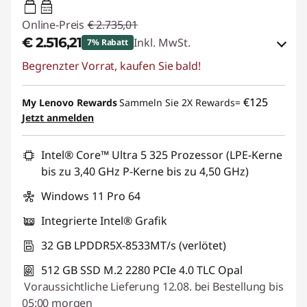
65W-65W
USB PD
Online-Preis
€ 2.735,01
€ 2.516,21
Inkl. MwSt.
7% Rabatt
Begrenzter Vorrat, kaufen Sie bald!
eCoupon-Rabatt :
-€ 218,80
eCoupon :
THINKDEAL
€125
My Lenovo Rewards
Sammeln Sie 2X Rewards=
Jetzt anmelden
Intel® Core™ Ultra 5 325 Prozessor (LPE-Kerne
bis zu 3,40 GHz P-Kerne bis zu 4,50 GHz)
Windows 11 Pro 64
Integrierte Intel® Grafik
32 GB LPDDR5X-8533MT/s (verlötet)
512 GB SSD M.2 2280 PCIe 4.0 TLC Opal
Voraussichtliche Lieferung 12.08. bei Bestellung bis
05:00 morgen