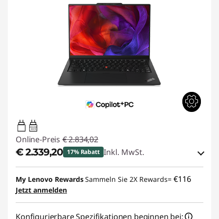
65W-65W
USB PD
Online-Preis
€ 2.834,02
€ 2.339,20
Inkl. MwSt.
17% Rabatt
eCoupon-Rabatt :
-€ 494,82
€116
My Lenovo Rewards
Sammeln Sie 2X Rewards=
Jetzt anmelden
eCoupon :
THINKDEAL
Konfigurierbare Spezifikationen beginnen bei: