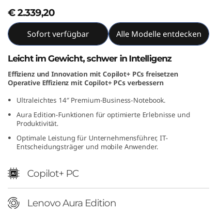
A
€ 2.339,20
u
Sofort verfügbar
Alle Modelle entdecken
r
Leicht im Gewicht, schwer in Intelligenz
a
Effizienz und Innovation mit Copilot+ PCs freisetzen
Operative Effizienz mit Copilot+ PCs verbessern
E
Ultraleichtes 14″ Premium-Business-Notebook.
d
Aura Edition-Funktionen für optimierte Erlebnisse und
Produktivität.
i
Optimale Leistung für Unternehmensführer, IT-
Entscheidungsträger und mobile Anwender.
t
Copilot+ PC
i
o
Lenovo Aura Edition