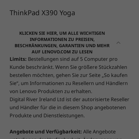
Displaytyp
warnen, bevor diese überhaupt auftreten.
verwenden können.
13.3" FHD (1920 x 1080), IPS, 300-nit touchscreen
ThinkPad X390 Yoga
(5)
(2
ADP
Sonstiges
KLICKEN SIE HIER, UM ALLE WICHTIGEN
Schützen Sie Ihren PC mit Lenovos Accidental Damage
INFORMATIONEN ZU PREISEN,
Protection: dem ultimativen Schutzschild gegen böse
Brand
BESCHRÄNKUNGEN, GARANTIEN UND MEHR
Überraschungen! Schluss mit unvorhergesehenen
AUF LENOVO.COM ZU LESEN
thinkpad
Reparaturkosten. Zahlen Sie einmalig einen Betrag im
Limits:
Bestellungen sind auf 5 Computer pro
Webpreis ab
Webpreis 
Voraus und profitieren Sie so von Einsparungen von
Kunde beschränkt. Wenn Sie größere Stückzahlen
€ 829,01
€ 1.475
28% bis 80%. Unsere Technikexperten, ausgestattet mit
bestellen möchten, gehen Sie zur Seite „So kaufen
Lenovos hochmodernen Diagnoseprogrammen, decken
Sie“, um Informationen zu Resellern und Händlern
versteckte Schäden auf und beugen so bösen
Prozessor
Prozessor
Prozesso
von Lenovo Produkten zu erhalten.
Up to 8th Gen
Überraschungen vor!
Bis zu AMD
Bis hin zu 
Digital River Ireland Ltd ist der autorisierte Reseller
Intel® Core™ i7
Ryzen™ PRO 7
Core™ Ultr
with vPro
Mobilprozessor
(Serie 2) a
und Händler für die in diesem Shop angebotenen
der Serie 7040 mit
®
vPro
, Ev
Smart Performance
Produkte und Dienstleistungen.
Ryzen™ AI
Edition (U 
Zuverlässige Sicherheit
Lenovo Smart Performance verbessert Ihre
Angebote und Verfügbarkeit:
Alle Angebote
Computernutzung! Verleihen Sie Ihrem Computer
Betriebssystem
Betriebssystem
Betriebs