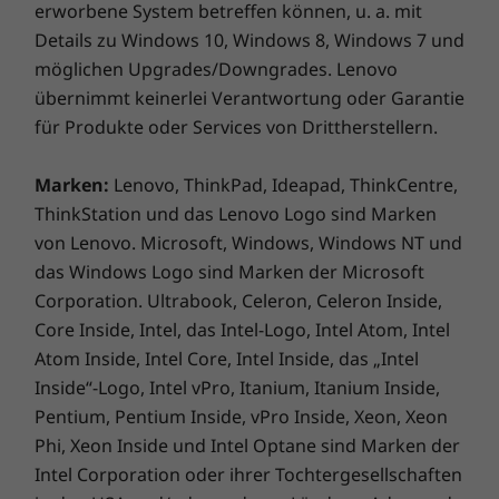
erworbene System betreffen können, u. a. mit
Mit seinem leichten Gewicht von 1,33 kg
Details zu Windows 10, Windows 8, Windows 7 und
aufwärts und seinem flachen Design wurde
möglichen Upgrades/Downgrades. Lenovo
das X390 Yoga speziell dazu entwickelt, Ihre
Mobilität zu unterstützen. Mit der Akkulaufzeit
übernimmt keinerlei Verantwortung oder Garantie
von bis zu 14,5 Stunden bleiben Sie auch
für Produkte oder Services von Drittherstellern.
unterwegs uneingeschränkt produktiv. Wenn
es an der Zeit ist, den Akku wieder aufzuladen,
Marken:
Lenovo, ThinkPad, Ideapad, ThinkCentre,
erreicht er nach nur 60 Minuten Ladezeit bis zu
ThinkStation und das Lenovo Logo sind Marken
80 Prozent seiner Kapazität. Mit dem
von Lenovo. Microsoft, Windows, Windows NT und
optionalen globalen LTE-A-WWAN ist die
das Windows Logo sind Marken der Microsoft
Internetverbindung überall gewährleistet.
Corporation. Ultrabook, Celeron, Celeron Inside,
Core Inside, Intel, das Intel-Logo, Intel Atom, Intel
Atom Inside, Intel Core, Intel Inside, das „Intel
Inside“-Logo, Intel vPro, Itanium, Itanium Inside,
Pentium, Pentium Inside, vPro Inside, Xeon, Xeon
Phi, Xeon Inside und Intel Optane sind Marken der
Intel Corporation oder ihrer Tochtergesellschaften