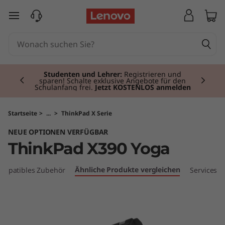
T
zum Hauptinhalt springen
h
i
Currently displaying item 2 of 3
n
Studenten und Lehrer:
Registrieren und
sparen! Schalte exklusive Angebote für den
Schulanfang frei.
Jetzt KOSTENLOS anmelden
k
P
Startseite
>
...
>
ThinkPad X Serie
NEUE OPTIONEN VERFÜGBAR
a
ThinkPad X390 Yoga
d
Ähnliche Produkte vergleichen
ompatibles Zubehör
Services
X
3