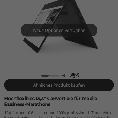
9
0
Y
Neue Optionen verfügbar
o
g
a
ThinkPad X390 Yoga
+6
Ähnliches Produkt kaufen
Hochflexibles 13,3"-Convertible für mobile
Business-Marathons
12% flacher, 10% leichter und 100% professionell. Trotz seiner
Kompaktmaße profiliert sich das erstklassige 360°-Vielzweck-