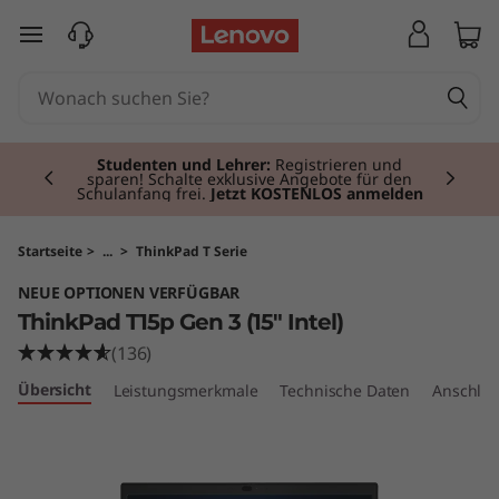
T
zum Hauptinhalt springen
h
i
Currently displaying item 2 of 3
n
Studenten und Lehrer:
Registrieren und
sparen! Schalte exklusive Angebote für den
Schulanfang frei.
Jetzt KOSTENLOS anmelden
k
P
Startseite
>
...
>
ThinkPad T Serie
NEUE OPTIONEN VERFÜGBAR
a
ThinkPad T15p Gen 3 (15" Intel)
d
(136)
Übersicht
Leistungsmerkmale
Technische Daten
Anschlüs
T
1