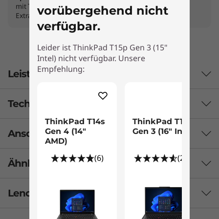
mit Think PCs: schnellste Reparaturen, Support und
vorübergehend nicht
Extras
verfügbar.
Leider ist ThinkPad T15p Gen 3 (15"
Intel) nicht verfügbar. Unsere
Empfehlung:
Leistungsmerkmale
Technische Daten
ThinkPad T14s
ThinkPad T16
Gen 4 (14″
Gen 3 (16" Intel)
Anschlüsse und Steckplätze
AMD)
Akku
(6)
(276)
68 Wh
Ähnliche Produkte vergleichen
Unterstützt Rapid Charge
3 Similiar products selected
Sicherheit
Lenovo Services
dTPM 2.0 (Discrete Trusted Platform Module)
Self Healing BIOS
Welche Spezifikationen möchten Sie vergleichen?