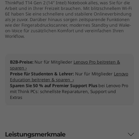
ThinkPad T14 Gen 2 (14″ Intel) Notebook alles, was Sie für die
t
Arbeit und in Ihrer Freizeit brauchen. Mit blitzschnellem Wi-Fi
6E haben Sie eine schnellere und stabilere Onlineverbindung
e
als je zuvor. Darüber hinaus sorgen zeitsparende Funktionen
wie der Fingerabdruckscanner, modernes Standby und Wake-
on-Voice für zusätzlichen Komfort und vereinfachen Ihren
l
Workflow.
)
B2B-Preise:
Nur für Mitglieder
Lenovo Pro beitreten &
sparen ›
Preise für Studenten & Lehrer:
Nur für Mitglieder
Lenovo
Education beitreten & sparen ›
Sparen Sie 50 % auf Premier Support Plus
bei Lenovo Pro
mit Think PCs: schnellste Reparaturen, Support und
Extras
Leistungsmerkmale