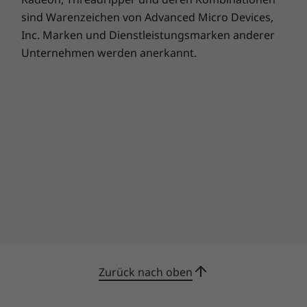
* WWAN muss zum Zeitpunkt des Kaufs konfiguriert werden und erfordert
sind Warenzeichen von Advanced Micro Devices,
Mobilfunkempfang.
Inc. Marken und Dienstleistungsmarken anderer
Unternehmen werden anerkannt.
Die technischen Daten können je nach Region/Modell variieren.
Zurück nach oben