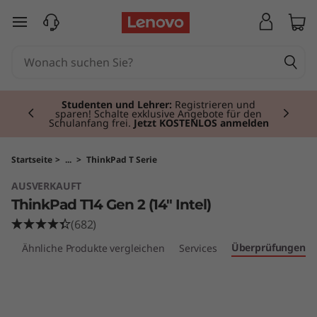
T
zum Hauptinhalt springen
h
i
Currently displaying item 2 of 3
n
Studenten und Lehrer:
Registrieren und
sparen! Schalte exklusive Angebote für den
Schulanfang frei.
Jetzt KOSTENLOS anmelden
k
P
Startseite
>
...
>
ThinkPad T Serie
AUSVERKAUFT
a
ThinkPad T14 Gen 2 (14" Intel)
d
(682)
Überprüfungen
ör
Ähnliche Produkte vergleichen
Services
T
1