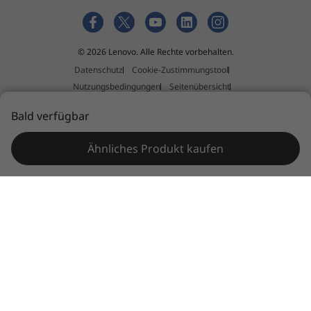
© 2026 Lenovo. Alle Rechte vorbehalten.
Datenschutz
Cookie-Zustimmungstool
Nutzungsbedingungen
Seitenübersicht
Richtlinie für externe Einreichungen
Impressum
Bald verfügbar
Allgemeine Geschäftsbedingungen (AGB)
Ähnliches Produkt kaufen