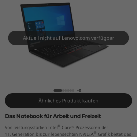
4
G
e
n
Aktuell nicht auf Lenovo.com verfügbar
2
(
ThinkPad T14 Gen 2 (14" Intel)
1
4
+8
Ähnliches Produkt kaufen
"
Das Notebook für Arbeit und Freizeit
I
®
Von leistungsstarken Intel
Core™ Prozessoren der
n
®
11. Generation bis zur lebensechten NVIDIA
Grafik bietet das