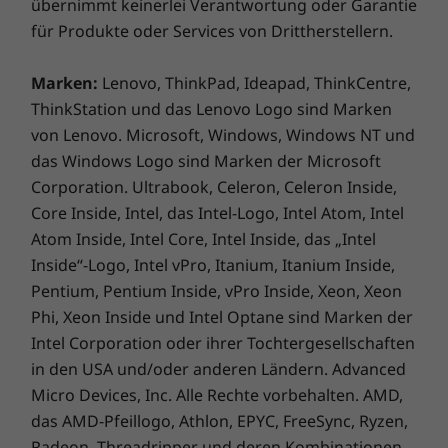
übernimmt keinerlei Verantwortung oder Garantie
für Produkte oder Services von Drittherstellern.
Marken:
Lenovo, ThinkPad, Ideapad, ThinkCentre,
ThinkStation und das Lenovo Logo sind Marken
Mit oder ohne WLAN
von Lenovo. Microsoft, Windows, Windows NT und
das Windows Logo sind Marken der Microsoft
Das T14 Gen 2 (14″ Intel) Notebook kann mit
Corporation. Ultrabook, Celeron, Celeron Inside,
der optionalen LTE-A WWAN-Karte* überall
Core Inside, Intel, das Intel-Logo, Intel Atom, Intel
dort eine Verbindung zum Internet herstellen,
wo Mobilfunkempfang besteht. Sie müssen
Atom Inside, Intel Core, Intel Inside, das „Intel
sich niemals Sorgen machen, dass ein
Inside“-Logo, Intel vPro, Itanium, Itanium Inside,
fehlender WLAN-Hotspot Sie daran hindert,
Pentium, Pentium Inside, vPro Inside, Xeon, Xeon
einen Anruf entgegenzunehmen oder eine
Phi, Xeon Inside und Intel Optane sind Marken der
Projektdatei zu versenden. Und wenn WLAN
Intel Corporation oder ihrer Tochtergesellschaften
vorhanden ist, haben Sie Dank Wi-Fi 6E auch in
in den USA und/oder anderen Ländern. Advanced
stark frequentierten Netzwerken eine
Micro Devices, Inc. Alle Rechte vorbehalten. AMD,
blitzschnelle Verbindung.
das AMD-Pfeillogo, Athlon, EPYC, FreeSync, Ryzen,
Radeon, Threadripper und deren Kombinationen