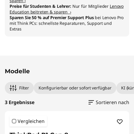
sparen ›
Preise für Studenten & Lehrer:
Nur für Mitglieder
Lenovo
Education beitreten & sparen ›
Sparen Sie 50 % auf Premier Support Plus
bei Lenovo Pro
mit Think PCs: schnellste Reparaturen, Support und
Extras
Original Price 4539.00 AT_EUR Discounted Pri
Original Price 4564.01 AT_EUR Discounted Pri
Original Price 6504.00 AT_EUR Discounted Pr
Modelle
Filter
Konfigurierbar oder sofort verfügbar
KI (kü
3 Ergebnisse
Sortieren nach
Vergleichen