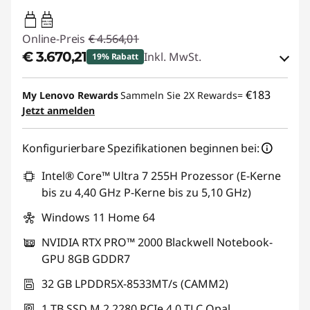
140W-140W
USB PD
Online-Preis
€ 4.564,01
€ 3.670,21
Inkl. MwSt.
19% Rabatt
eCoupon-Rabatt :
-€ 893,80
€183
My Lenovo Rewards
Sammeln Sie 2X Rewards=
Jetzt anmelden
eCoupon :
THINKDEAL
Konfigurierbare Spezifikationen beginnen bei:
Intel® Core™ Ultra 7 255H Prozessor (E-Kerne
bis zu 4,40 GHz P-Kerne bis zu 5,10 GHz)
Windows 11 Home 64
NVIDIA RTX PRO™ 2000 Blackwell Notebook-
GPU 8GB GDDR7
32 GB LPDDR5X-8533MT/s (CAMM2)
1 TB SSD M.2 2280 PCIe 4.0 TLC Opal