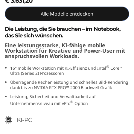
€ 3.631,20
e
Alle Modelle entdecken
l
Die Leistung, die Sie brauchen – im Notebook,
)
das Sie sich wünschen.
Eine leistungsstarke, KI-fähige mobile
Workstation für Kreative und Power-User mit
anspruchsvollen Workloads.
®
16" mobile Workstation mit KI-Effizienz und Intel
Core™
Ultra (Series 2) Prozessoren
Überragende Rechenleistung und schnelles Bild-Rendering
dank bis zu NVIDIA RTX PRO™ 2000 Blackwell Grafik
Leistung, Sicherheit und Verwaltbarkeit auf
®
Unternehmensniveau mit vPro
Option
KI-PC