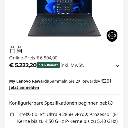
140W-140W
USB PD
Online-Preis
€ 6.504,00
€ 5.222,20
Inkl. MwSt.
19% Rabatt
eCoupon-Rabatt :
-€ 1.281,80
€261
My Lenovo Rewards
Sammeln Sie 2X Rewards=
Jetzt anmelden
eCoupon :
THINKDEAL
Konfigurierbare Spezifikationen beginnen bei:
Intel® Core™ Ultra 9 285H vPro® Prozessor (E-
Kerne bis zu 4,50 GHz P-Kerne bis zu 5,40 GHz)