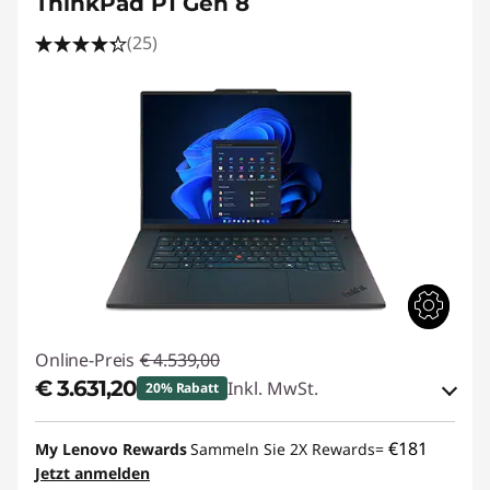
ThinkPad P1 Gen 8
(25)
Online-Preis
€ 4.539,00
€ 3.631,20
Inkl. MwSt.
20% Rabatt
eCoupon-Rabatt :
-€ 907,80
€181
My Lenovo Rewards
Sammeln Sie 2X Rewards=
Jetzt anmelden
eCoupon :
THINKDEAL