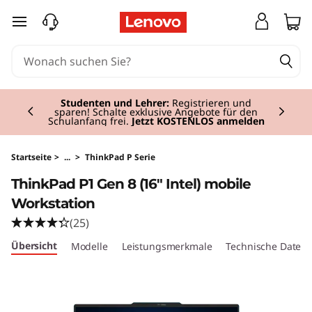
T
zum Hauptinhalt springen
h
i
Currently displaying item 2 of 3
n
Studenten und Lehrer:
Registrieren und
sparen! Schalte exklusive Angebote für den
Schulanfang frei.
Jetzt KOSTENLOS anmelden
k
P
Startseite
>
...
>
ThinkPad P Serie
ThinkPad P1 Gen 8 (16" Intel) mobile
a
Workstation
d
(25)
Übersicht
Modelle
Leistungsmerkmale
Technische Daten
P
1