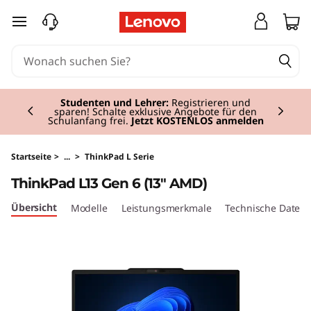
T
zum Hauptinhalt springen
h
i
Currently displaying item 2 of 3
n
Studenten und Lehrer:
Registrieren und
sparen! Schalte exklusive Angebote für den
Schulanfang frei.
Jetzt KOSTENLOS anmelden
k
P
Startseite
>
...
>
ThinkPad L Serie
ThinkPad L13 Gen 6 (13" AMD)
a
Übersicht
Modelle
Leistungsmerkmale
Technische Daten
d
L
1