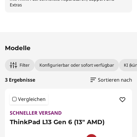
Extras
Original Price 1449.00 AT_EUR Discounted Pr
Original Price 2049.00 AT_EUR Discounted Pr
Original Price 2389.01 AT_EUR Discounted Pri
Modelle
Filter
Konfigurierbar oder sofort verfügbar
KI (kü
3 Ergebnisse
Sortieren nach
Vergleichen
SCHNELLER VERSAND
ThinkPad L13 Gen 6 (13" AMD)