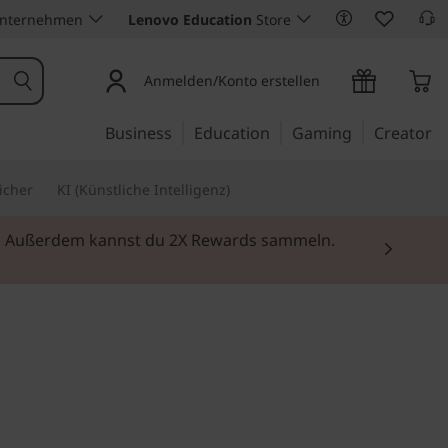
Unternehmen
Lenovo Education
Store
Anmelden/Konto erstellen
Business
Education
Gaming
Creator
icher
KI (Künstliche Intelligenz)
ei. Außerdem kannst du 2X Rewards sammeln.