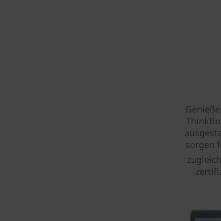
Genieße
ThinkBo
ausgesta
sorgen f
zugleich
zertif