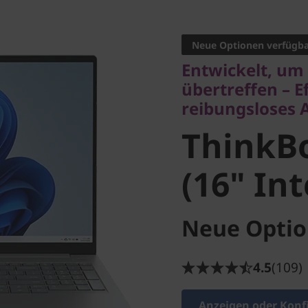
Entwickelt, um E
übertreffen – Effi
reibungsloses Arb
Neue Optionen verfügb
Entwickelt, um
ThinkBo
übertreffen – E
reibungsloses 
(16" Inte
ThinkBo
(16" Int
Neue Optio
4.5
(109)
Anzeigen oder Konf