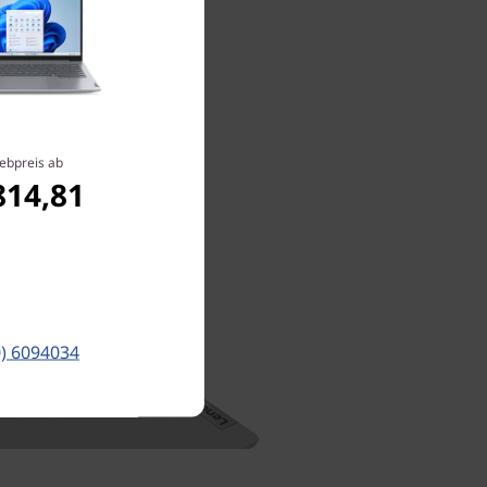
ebpreis ab
814,81
0) 6094034