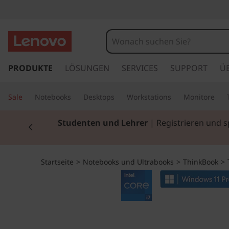
T
h
i
z
u
PRODUKTE
LÖSUNGEN
SERVICES
SUPPORT
Ü
n
m
H
k
Sale
Notebooks
Desktops
Workstations
Monitore
a
u
B
Currently displaying item 2 of 3
Studenten und Lehrer
| Registrieren und 
p
t
o
i
n
o
Startseite
>
Notebooks und Ultrabooks
>
ThinkBook
>
h
a
k
l
t
1
s
p