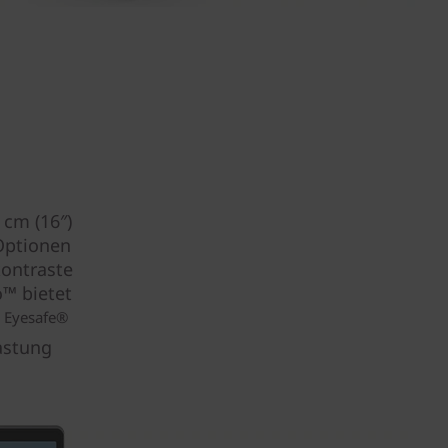
cm (16″)
Optionen
kontraste
o™ bietet
Eyesafe®
V
lastung