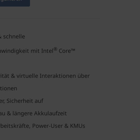
& schnelle
®
windigkeit mit Intel
Core™
tät & virtuelle Interaktionen über
ktionen
r, Sicherheit auf
u & längere Akkulaufzeit
rbeitskräfte, Power-User & KMUs