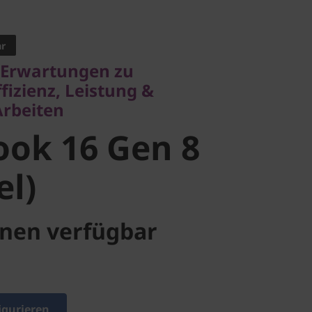
rwartungen zu
zienz, Leistung &
eiten
ar
 Erwartungen zu
ok 16 Gen 8
ffizienz, Leistung &
Arbeiten
l)
ok 16 Gen 8
el)
nen verfügbar
igurieren