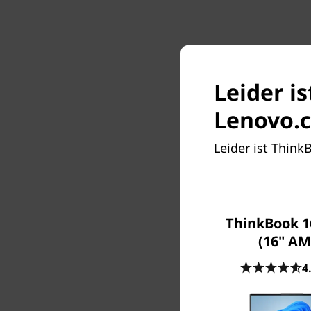
Leider is
Das Leno
Lenovo.c
und Powe
Leistu
Leider ist Think
erledi
optimi
ThinkBook 1
(16" AM
4