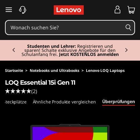
L
zum Hauptinhalt springen
O
Q
Currently displaying item 2 of 3
E
Studenten und Lehrer:
Registrieren und
sparen! Schalte exklusive Angebote für den
Schulanfang frei.
Jetzt KOSTENLOS anmelden
s
s
Startseite
>
Notebooks und Ultrabooks
>
Lenovo LOQ Laptops
LOQ Essential 15i Gen 11
e
(2)
n
Überprüfungen
 Steckplätze
Ähnliche Produkte vergleichen
t
i