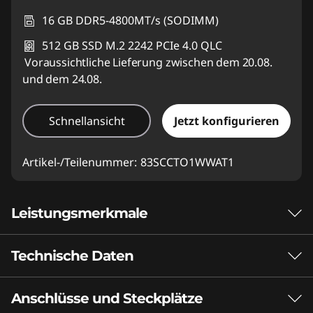
16 GB DDR5-4800MT/s (SODIMM)
512 GB SSD M.2 2242 PCIe 4.0 QLC
Voraussichtliche Lieferung zwischen dem 20.08.
und dem 24.08.
Schnellansicht
Jetzt konfigurieren
Artikel-/Teilenummer:
83SCCTO1WWAT1
Leistungsmerkmale
Technische Daten
Spielen ohne
Kompromisse.
Anschlüsse und Steckplätze
Leistung