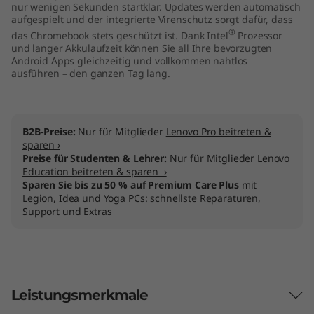
nur wenigen Sekunden startklar. Updates werden automatisch
1
aufgespielt und der integrierte Virenschutz sorgt dafür, dass
®
das Chromebook stets geschützt ist. Dank Intel
Prozessor
4
und langer Akkulaufzeit können Sie all Ihre bevorzugten
Android Apps gleichzeitig und vollkommen nahtlos
"
ausführen – den ganzen Tag lang.
)
B2B-Preise:
Nur für Mitglieder
Lenovo Pro beitreten &
sparen ›
Preise für Studenten & Lehrer:
Nur für Mitglieder
Lenovo
Education beitreten & sparen ›
Sparen Sie bis zu 50 % auf Premium Care Plus
mit
Legion, Idea und Yoga PCs: schnellste Reparaturen,
Support und Extras
Leistungsmerkmale