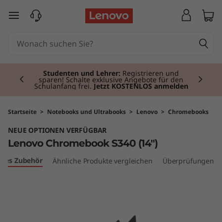
L
zum Hauptinhalt springen
e
n
Currently displaying item 2 of 3
o
Studenten und Lehrer:
Registrieren und
sparen! Schalte exklusive Angebote für den
Schulanfang frei.
Jetzt KOSTENLOS anmelden
v
o
Startseite
>
Notebooks und Ultrabooks
>
Lenovo
>
Chromebooks
NEUE OPTIONEN VERFÜGBAR
C
Lenovo Chromebook S340 (14")
h
bles Zubehör
Ähnliche Produkte vergleichen
Überprüfungen
r
o