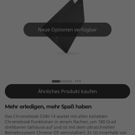
m
e
b
Neue Optionen verfügbar
o
o
k
Lenovo Chromebook S340 (14")
S
+11
3
Ähnliches Produkt kaufen
4
Mehr erledigen, mehr Spaß haben
0
Das Chromebook S340-14 wartet mit allen beliebten
Chromebook Funktionen in einem flachen, um 180 Grad
(
drehbaren Gehäuse auf und ist mit dem ultraschnellen
Betriebssystem Chrome OS vorinstalliert. Es ist innerhalb von