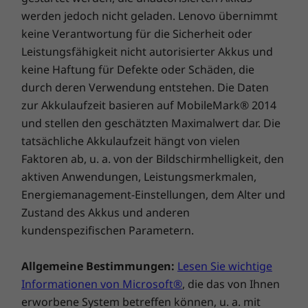
werden jedoch nicht geladen. Lenovo übernimmt
Sie immer auf Ihre Daten zugreifen, auch wenn
Sie das Notebook nicht zu Hand haben,
keine Verantwortung für die Sicherheit oder
während Ihre E-Mails, Karten, Dokumente und
Leistungsfähigkeit nicht autorisierter Akkus und
Bilder sicher lokal oder in der Cloud
keine Haftung für Defekte oder Schäden, die
gespeichert sind.
durch deren Verwendung entstehen. Die Daten
zur Akkulaufzeit basieren auf MobileMark® 2014
und stellen den geschätzten Maximalwert dar. Die
tatsächliche Akkulaufzeit hängt von vielen
Faktoren ab, u. a. von der Bildschirmhelligkeit, den
aktiven Anwendungen, Leistungsmerkmalen,
Energiemanagement-Einstellungen, dem Alter und
Zustand des Akkus und anderen
kundenspezifischen Parametern.
Allgemeine Bestimmungen:
Lesen Sie wichtige
Informationen von Microsoft®
, die das von Ihnen
erworbene System betreffen können, u. a. mit