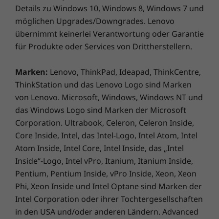
Details zu Windows 10, Windows 8, Windows 7 und
möglichen Upgrades/Downgrades. Lenovo
Verfügbarkeit der neuesten Apps
übernimmt keinerlei Verantwortung oder Garantie
für Produkte oder Services von Drittherstellern.
Der Google Play Store auf dem Chromebook
S340-14 bietet Ihnen Zugang zu grenzenloser
Unterhaltung. Schon ab dem Moment Ihrer
Marken:
Lenovo, ThinkPad, Ideapad, ThinkCentre,
Anmeldung stehen Ihnen Millionen Apps sowie
ThinkStation und das Lenovo Logo sind Marken
eine umfassende Bibliothek mit Spielen, Songs,
von Lenovo. Microsoft, Windows, Windows NT und
Filmen, TV-Sendungen, Büchern usw. zur
das Windows Logo sind Marken der Microsoft
Verfügung. Ob Sie sich für Fotografie
Corporation. Ultrabook, Celeron, Celeron Inside,
interessieren, Aktienhandel betreiben oder
Core Inside, Intel, das Intel-Logo, Intel Atom, Intel
einfach mit Ihren Freunden in Kontakt bleiben
Atom Inside, Intel Core, Intel Inside, das „Intel
möchten – für jeden Zweck gibt es eine App.
Inside“-Logo, Intel vPro, Itanium, Itanium Inside,
Pentium, Pentium Inside, vPro Inside, Xeon, Xeon
Phi, Xeon Inside und Intel Optane sind Marken der
Intel Corporation oder ihrer Tochtergesellschaften
in den USA und/oder anderen Ländern. Advanced
Micro Devices, Inc. Alle Rechte vorbehalten. AMD,