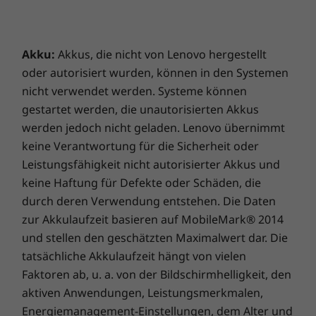
Die technischen Daten können je nach Region/Modell variieren.
Akku:
Akkus, die nicht von Lenovo hergestellt
oder autorisiert wurden, können in den Systemen
nicht verwendet werden. Systeme können
gestartet werden, die unautorisierten Akkus
werden jedoch nicht geladen. Lenovo übernimmt
keine Verantwortung für die Sicherheit oder
Ultimative
Leistungsfähigkeit nicht autorisierter Akkus und
Portabilität und
keine Haftung für Defekte oder Schäden, die
durch deren Verwendung entstehen. Die Daten
Haltbarkeit
zur Akkulaufzeit basieren auf MobileMark® 2014
und stellen den geschätzten Maximalwert dar. Die
Das Lenovo Chromebook Duet 11″ ist ab nur
tatsächliche Akkulaufzeit hängt von vielen
0,51 kg erhältlich. Es ist nur 7,6 mm dünn und
Faktoren ab, u. a. von der Bildschirmhelligkeit, den
wurde für die Verwendung unterwegs
aktiven Anwendungen, Leistungsmerkmalen,
entwickelt. Mit einem spritzwassergeschützten
Energiemanagement-Einstellungen, dem Alter und
Gehäuse und der MIL-810H-Zertifizierung nach