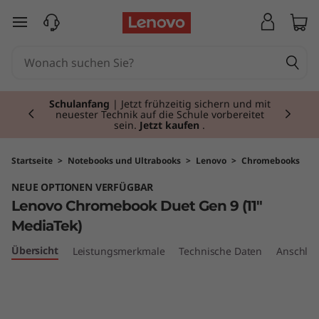
L
zum Hauptinhalt springen
e
n
Currently displaying item 1 of 3
o
Schulanfang
| Jetzt frühzeitig sichern und mit
neuester Technik auf die Schule vorbereitet
sein.
Jetzt kaufen
.
v
o
Startseite
>
Notebooks und Ultrabooks
>
Lenovo
>
Chromebooks
NEUE OPTIONEN VERFÜGBAR
C
Lenovo Chromebook Duet Gen 9 (11"
h
MediaTek)
Übersicht
Leistungsmerkmale
Technische Daten
Anschlüs
r
o