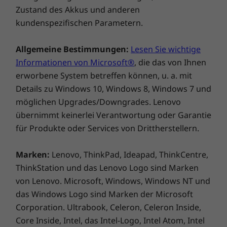
Militärstandard kann es die Abenteuer des
Zustand des Akkus und anderen
Lebens bewältigen. Außerdem können Sie
kundenspezifischen Parametern.
dank der ganztägigen Akkulaufzeit und einem
hellen 400 cd/m² großen Display den ganzen
Allgemeine Bestimmungen:
Lesen Sie wichtige
Tag sowohl drinnen als auch draußen lesen.
Informationen von Microsoft®
, die das von Ihnen
erworbene System betreffen können, u. a. mit
*Die Akkulaufzeit kann je nach Nutzung und anderen Bedingungen
Details zu Windows 10, Windows 8, Windows 7 und
variieren.
möglichen Upgrades/Downgrades. Lenovo
übernimmt keinerlei Verantwortung oder Garantie
für Produkte oder Services von Drittherstellern.
Marken:
Lenovo, ThinkPad, Ideapad, ThinkCentre,
ThinkStation und das Lenovo Logo sind Marken
von Lenovo. Microsoft, Windows, Windows NT und
das Windows Logo sind Marken der Microsoft
Corporation. Ultrabook, Celeron, Celeron Inside,
Core Inside, Intel, das Intel-Logo, Intel Atom, Intel