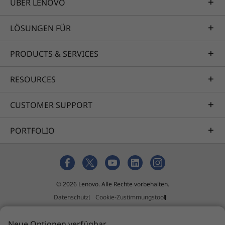
USB-C-Anschlüssen, die schnelles Laden,
ÜBER LENOVO
Datenübertragung und Videoausgang
unterstützen. Sie können sich ganz einfach mit
LÖSUNGEN FÜR
einem externen 4K-Display mit einer
fortschrittlichen geräteinternen KI-Lösung
PRODUCTS & SERVICES
verbinden und bleiben mit einem
Kopfhörer-/Mikrofonanschluss produktiv, der
RESOURCES
Sie den ganzen Tag über interagieren und
kommunizieren lässt.
CUSTOMER SUPPORT
PORTFOLIO
© 2026 Lenovo. Alle Rechte vorbehalten.
Datenschutz
Cookie-Zustimmungstool
Nutzungsbedingungen
Seitenübersicht
Richtlinie für externe Einreichungen
Impressum
Neue Optionen verfügbar