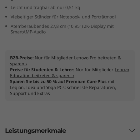
e
Leicht und tragbar ab nur 0,51 kg
Vielseitiger Ständer für Notebook- und Porträtmodi
n
Atemberaubendes 27,8 cm (10,95″) 2K-Display mit
SmartAMP-Audio
9
(
B2B-Preise:
Nur für Mitglieder
Lenovo Pro beitreten &
1
sparen ›
Preise für Studenten & Lehrer:
Nur für Mitglieder
Lenovo
1
Education beitreten & sparen ›
Sparen Sie bis zu 50 % auf Premium Care Plus
mit
"
Legion, Idea und Yoga PCs: schnellste Reparaturen,
Support und Extras
M
e
d
Leistungsmerkmale