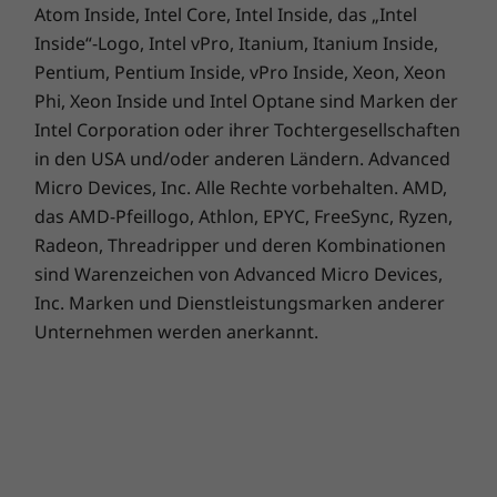
Atom Inside, Intel Core, Intel Inside, das „Intel
Inside“-Logo, Intel vPro, Itanium, Itanium Inside,
Pentium, Pentium Inside, vPro Inside, Xeon, Xeon
Hochwertige
Phi, Xeon Inside und Intel Optane sind Marken der
Webcams für jeden
Intel Corporation oder ihrer Tochtergesellschaften
in den USA und/oder anderen Ländern. Advanced
Anlass
Micro Devices, Inc. Alle Rechte vorbehalten. AMD,
das AMD-Pfeillogo, Athlon, EPYC, FreeSync, Ryzen,
Mit der 5-MP-Frontkamera mit einem
Radeon, Threadripper und deren Kombinationen
physischen Verschluss für Privatsphäre und
sind Warenzeichen von Advanced Micro Devices,
der 8-MP-Rückkamera für lebendige Bilder
Inc. Marken und Dienstleistungsmarken anderer
bleiben Sie in Verbindung und halten jeden
Unternehmen werden anerkannt.
Moment fest. Die fortschrittliche
Bildverarbeitung von MediaTek sorgt für
lebensnahe Farben und überragende Low-
Light-Leistung.