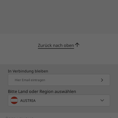
Zurück nach oben
Zwei USB-C-
In Verbindung bleiben
Anschlüsse für
Hier Email eintragen
maximale
Bitte Land oder Region auswählen
Konnektivität
AUSTRIA
Erleben Sie grenzenlose Funktionalität mit zwei