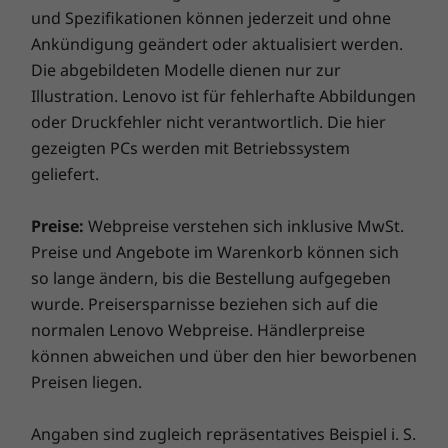
gutem Zustand ist, während der ursprünglichen
mit der heutigen schnelllebigen, mobilen
und Spezifikationen können jederzeit und ohne
einjährigen Akkugarantiedauer für dieses Upgrade
Bildungsumgebung Schritt zu halten. Dieses
Ankündigung geändert oder aktualisiert werden.
Vergleichen
Vergleichen
Vergle
entscheiden, ist ihr Akku drei Jahre lang versichert.
robuste Gerät verfügt außerdem über eine
Die abgebildeten Modelle dienen nur zur
Und es kommt noch besser: Auch im Falle eines
verbesserte wasserabweisende Tastatur,
Illustration. Lenovo ist für fehlerhafte Abbildungen
Akkuaustauschs sind Sie abgesichert, falls es doch
verstärkte Anschlüsse und mechanisch
Sämtliches ansehen Notebooks und Ultrabooks
einmal Probleme geben sollte. Verbessern Sie Ihr
oder Druckfehler nicht verantwortlich. Die hier
verankerte Tasten. All das und einen Akku, der
Erlebnis noch weiter, indem Sie auf einen Vor-Ort-
gezeigten PCs werden mit Betriebssystem
mit einer einzigen Ladung den ganzen Tag
Service upgraden. Lenovo vereint Notebook-
geliefert.
durchhält.
Performance und Versicherungsschutz in einem
erstklassigen Paket!
Preise:
Webpreise verstehen sich inklusive MwSt.
Entlastung der IT
Preise und Angebote im Warenkorb können sich
Mit der Lizenz für Chrome Education auf dem
so lange ändern, bis die Bestellung aufgegeben
Lenovo 14e Chromebook 2 Gen haben Schulen
wurde. Preisersparnisse beziehen sich auf die
die Sicherheit, dass sie alle Geräte – ob in
normalen Lenovo Webpreise. Händlerpreise
einem einzelnen Klassenzimmer oder in einem
können abweichen und über den hier beworbenen
ganzen Schulbezirk – schnell und einfach von
Preisen liegen.
einem zentralen Standort aus verfolgen,
verwalten, aktualisieren und schützen können.
Angaben sind zugleich repräsentatives Beispiel i. S.