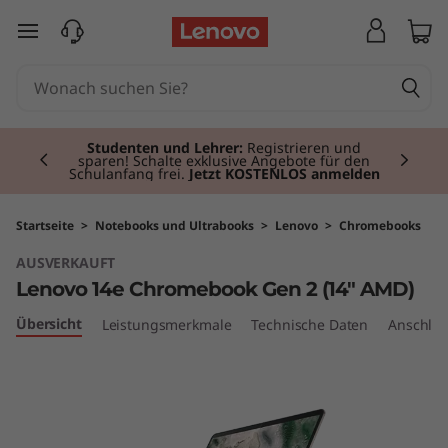
L
zum Hauptinhalt springen
e
n
Currently displaying item 2 of 3
o
Studenten und Lehrer:
Registrieren und
sparen! Schalte exklusive Angebote für den
Schulanfang frei.
Jetzt KOSTENLOS anmelden
v
o
Startseite
>
Notebooks und Ultrabooks
>
Lenovo
>
Chromebooks
AUSVERKAUFT
1
Lenovo 14e Chromebook Gen 2 (14" AMD)
4
Übersicht
Leistungsmerkmale
Technische Daten
Anschlüs
e
C