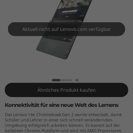
h
r
o
Aktuell nicht auf Lenovo.com verfügbar
m
e
b
Lenovo 14e Chromebook Gen 2 (14"
o
AMD)
+6
o
Ähnliches Produkt kaufen
k
Konnektivität für eine neue Welt des Lernens
G
Das Lenovo 14e Chromebook Gen 2 wurde entwickelt, damit
Schüler und Lehrer in einer sich schnell verändernden
e
Umgebung erfolgreich arbeiten können. Es basiert auf der
beliebten Chrome-Plattform und wird mit AMD Prozessoren