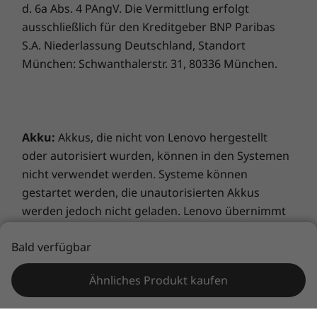
d. 6a Abs. 4 PAngV. Die Vermittlung erfolgt
ausschließlich für den Kreditgeber BNP Paribas
S.A. Niederlassung Deutschland, Standort
Die technischen Daten können je nach Region/Modell variieren.
München: Schwanthalerstr. 31, 80336 München.
Akku:
Akkus, die nicht von Lenovo hergestellt
oder autorisiert wurden, können in den Systemen
nicht verwendet werden. Systeme können
gestartet werden, die unautorisierten Akkus
werden jedoch nicht geladen. Lenovo übernimmt
keine Verantwortung für die Sicherheit oder
Bald verfügbar
Leistungsfähigkeit nicht autorisierter Akkus und
keine Haftung für Defekte oder Schäden, die
Ähnliches Produkt kaufen
durch deren Verwendung entstehen. Die Daten
zur Akkulaufzeit basieren auf MobileMark® 2014