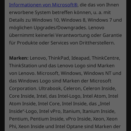
Seitenverhältnis 16:10, 165 Hz Bildwiederholrate (3 ms
g
i
D
Informationen von Microsoft®
, die das von Ihnen
i
Reaktionszeit), 100 % Adobe, 100 % DCI-P3,
z
e
a
erworbene System betreffen können, u. a. mit
1.200 cd/m², bis zu VESA DisplayHDR™ 1000-zertifiziert,
u
s
l
o
Details zu Windows 10, Windows 8, Windows 7 und
F
e
LENOVO AI ENGINE+ MIT LA2
®
®
g
Unterstützung für Dolby Vision
und NVIDIA
G-
f
o
r
möglichen Upgrades/Downgrades. Lenovo
e
SYNC™, zertifiziert vom TÜV Rheinland
t
A
KI-optimierte
l
B
F
übernimmt keinerlei Verantwortung oder Garantie
d
o
k
e
o
g
für Produkte oder Services von Drittherstellern.
Abmessungen (H x B x T)
2
t
Performance
e
w
t
ö
.
i
e
o
1,89 –2,27cm x 35,77 cm x 27,77 cm
f
o
f
Marken:
Lenovo, ThinkPad, Ideapad, ThinkCentre,
r
M
n
Unser neuester AI-Core – LA2 – nutzt Smart
n
t
i
e
ThinkStation und das Lenovo Logo sind Marken
Gewicht
w
FPS, das Bildschirminhalte erkennt und das
t
u
t
.
von Lenovo. Microsoft, Windows, Windows NT und
i
Ab 2,6 kg
System in Echtzeit dynamisch für maximale
n
d
r
das Windows Logo sind Marken der Microsoft
g
i
Performance abstimmt.
d
z
e
Tastatur
Corporation. Ultrabook, Celeron, Celeron Inside,
e
u
s
Core Inside, Intel, das Intel-Logo, Intel Atom, Intel
1,5 mm Tastenhub
i
F
e
RGB für einzelne Tasten
n
Atom Inside, Intel Core, Intel Inside, das „Intel
o
r
m
0,3 mm Vertiefung
t
A
Inside“-Logo, Intel vPro, Itanium, Itanium Inside,
B
F
o
o
k
100 % Anti-Ghosting
e
o
Pentium, Pentium Inside, vPro Inside, Xeon, Xeon
d
3
t
Satz austauschbare Tastenkappen (8 keramische
w
t
Phi, Xeon Inside und Intel Optane sind Marken der
a
.
i
e
o
Tastenkappen)