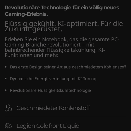
"
Revolutionäre Technologie für ein völlig neues
Gaming-Erlebnis.
I
Flüssig gekühlt. KI-optimiert. Für die
Zukunft gerüstet.
n
Erleben Sie ein Notebook, das die gesamte PC-
t
Gaming-Branche revolutioniert – mit
bahnbrechender Flüssigkeitskühlung, KI-
Funktionen und mehr.
e
Das erste Design seiner Art aus geschmiedetem Kohlenstoff
l
Dynamische Energieverteilung mit KI-Tuning
)
Revolutionäre Flüssigkeitskühltechnologie
Geschmiedeter Kohlenstoff
Legion Coldfront Liquid