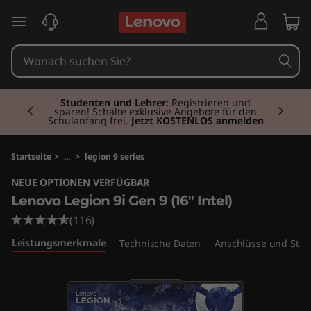
L
zum Hauptinhalt springen
e
n
Currently displaying item 2 of 3
o
Studenten und Lehrer:
Registrieren und
sparen! Schalte exklusive Angebote für den
Schulanfang frei.
Jetzt KOSTENLOS anmelden
v
o
Startseite
>
...
>
legion 9 series
NEUE OPTIONEN VERFÜGBAR
L
Lenovo Legion 9i Gen 9 (16" Intel)
e
(116)
Leistungsmerkmale
Technische Daten
Anschlüsse und Stec
g
i