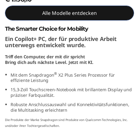
"
Alle Modelle entdecken
S
The Smarter Choice for Mobility
n
Ein Copilot+ PC, der für produktive Arbeit
unterwegs entwickelt wurde.
a
Triff den Computer, der mit dir spricht
p
Bring dich aufs nächste Level. Jetzt mit KI.
d
®
Mit dem Snapdragon
X2 Plus Series Prozessor für
effiziente Leistung
r
15,3-Zoll Touchscreen-Notebook mit brillantem Display und
präziser Farbqualität.
a
Robuste Anschlussauswahl und Konnektivitätsfunktionen,
die Multitasking erleichtern
g
Die Produkte der Marke Snapdragon sind Produkte von Qualcomm Technologies, Inc.
o
und/oder ihrer Tochtergesellschaften.