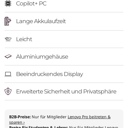
n
Copilot+ PC
)
Lange Akkulaufzeit
Leicht
Aluminiumgehäuse
Beeindruckendes Display
Erweiterte Sicherheit und Privatsphäre
B2B-Preise:
Nur für Mitglieder
Lenovo Pro beitreten &
sparen ›
Preise für Studenten & Lehrer:
Nur für Mitglieder
Lenovo