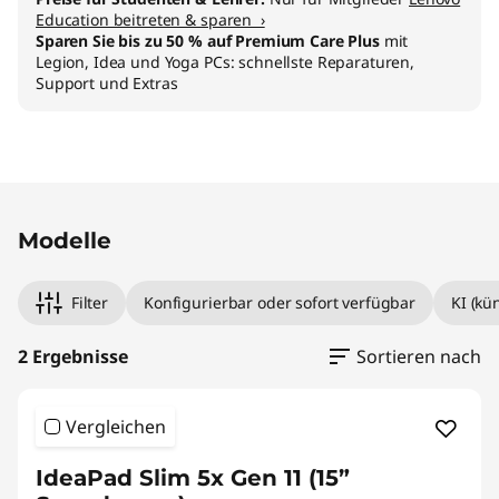
Education beitreten & sparen ›
Sparen Sie bis zu 50 % auf Premium Care Plus
mit
Legion, Idea und Yoga PCs: schnellste Reparaturen,
Support und Extras
Original Price 1329.00 AT_EUR Discounted Pric
Original Price 1699.01 AT_EUR Discounted Pric
Modelle
Filter
Konfigurierbar oder sofort verfügbar
KI (kü
2 Ergebnisse
Sortieren nach
Vergleichen
IdeaPad Slim 5x Gen 11 (15”