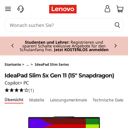
I
zum Hauptinhalt springen
d
e
Currently displaying item 2 of 3
a
Studenten und Lehrer:
Registrieren und
sparen! Schalte exklusive Angebote für den
Schulanfang frei.
Jetzt KOSTENLOS anmelden
P
a
Startseite
>
...
>
IdeaPad Slim Series
IdeaPad Slim 5x Gen 11 (15" Snapdragon)
d
Copilot+ PC
S
(1)
Übersicht
Modelle
Leistungsmerkmale
Technische Daten
l
i