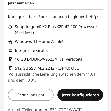
Jetzt anmelden
eCoupon :
BACKTOSCHOOL
Konfigurierbare Spezifikationen beginnen bei:
Der eCoupon ist auf Einheiten mit 3 begrenzt.
Snapdragon® X2 Plus X2P-42-100 Prozessor
(4,04 GHz)
Windows 11 Home Arm64
Integrierte Grafik
16 GB LPDDR5X-9523MT/s (verlötet)
512 GB SSD M.2 2242 PCIe 4.0 QLC
Voraussichtliche Lieferung zwischen dem 11.01.
und dem 13.01.
Schnellansicht
Jetzt konfigurieren
Artikel-/Teilenummer:
83RLCTO1WWAT1