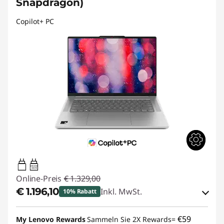
Snapdragon)
Copilot+ PC
45W-65W
USB PD
Online-Preis
€ 1.329,00
€ 1.196,10
Inkl. MwSt.
10% Rabatt
eCoupon-Rabatt :
-€ 132,90
€59
My Lenovo Rewards
Sammeln Sie 2X Rewards=