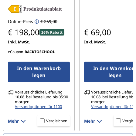
Produktdatenblatt
Online-Preis
€ 269,00
€ 198,00
€ 69,00
26% Rabatt
Inkl. MwSt.
Inkl. MwSt.
eCoupon
BACKTOSCHOOL
In den Warenkorb
In den Warenkor
legen
legen
Voraussichtliche Lieferung
Voraussichtliche Lieferu
10.08. bei Bestellung bis 05:00
10.08. bei Bestellung bis 
morgen
morgen
Versandoptionen für 1100
Versandoptionen für 11
Mehr
Mehr
Vergleichen
Verglei