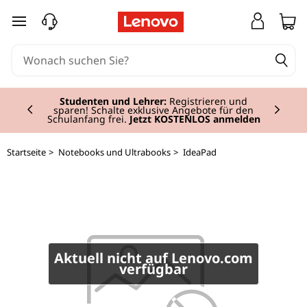
I
zum Hauptinhalt springen
d
e
Currently displaying item 2 of 3
a
Studenten und Lehrer:
Registrieren und
sparen! Schalte exklusive Angebote für den
Schulanfang frei.
Jetzt KOSTENLOS anmelden
P
Startseite
>
Notebooks und Ultrabooks
>
IdeaPad
a
d
L
3
Aktuell nicht auf Lenovo.com
verfügbar
4