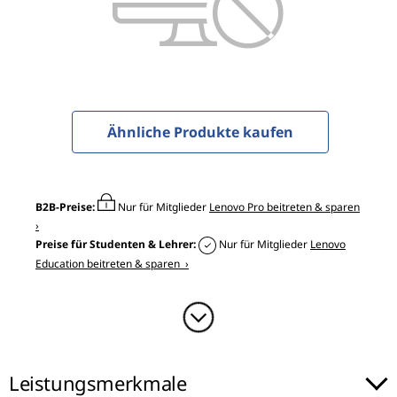
0
G
a
m
Ähnliche Produkte kaufen
i
n
B2B-Preise:
Nur für Mitglieder
Lenovo Pro beitreten & sparen
g
›
Preise für Studenten & Lehrer:
Nur für Mitglieder
Lenovo
(
Education beitreten & sparen ›
1
5
"
Leistungsmerkmale