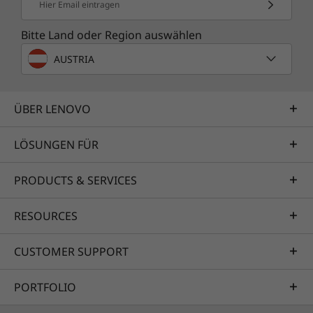
Ihren Workflow mit nahtlosen, stabilen
Hier Email eintragen
Verbindungen, die für alle kreativen oder
Bitte Land oder Region auswählen
beruflichen Aufgaben geeignet sind.
AUSTRIA
ÜBER LENOVO
LÖSUNGEN FÜR
PRODUCTS & SERVICES
RESOURCES
CUSTOMER SUPPORT
GLAUBWÜRDIGKEIT & ZUSAMMENARBEIT
PORTFOLIO
Nachhaltigkeit