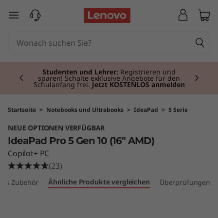
I
zum Hauptinhalt springen
d
e
Currently displaying item 2 of 3
a
Studenten und Lehrer:
Registrieren und
sparen! Schalte exklusive Angebote für den
Schulanfang frei.
Jetzt KOSTENLOS anmelden
P
a
Startseite
>
Notebooks und Ultrabooks
>
IdeaPad
>
5 Serie
NEUE OPTIONEN VERFÜGBAR
d
IdeaPad Pro 5 Gen 10 (16″ AMD)
P
Copilot+ PC
(23)
r
Ähnliche Produkte vergleichen
les Zubehör
Überprüfungen
o