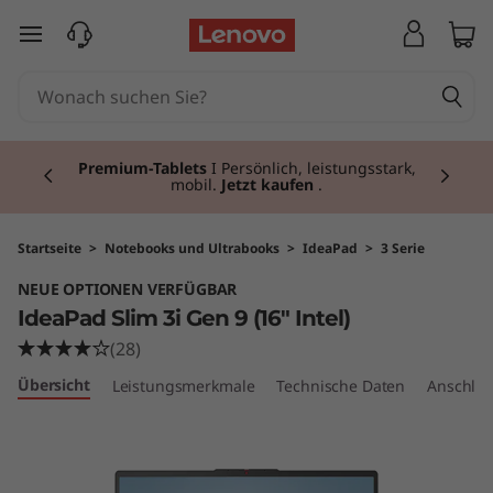
I
zum Hauptinhalt springen
d
e
Currently displaying item 3 of 3
a
Premium-Tablets
I Persönlich, leistungsstark,
mobil.
Jetzt kaufen
.
P
a
Startseite
>
Notebooks und Ultrabooks
>
IdeaPad
>
3 Serie
NEUE OPTIONEN VERFÜGBAR
d
IdeaPad Slim 3i Gen 9 (16" Intel)
S
(28)
Übersicht
Leistungsmerkmale
Technische Daten
Anschlüs
l
i