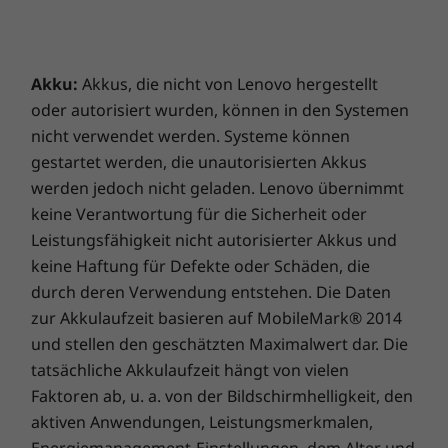
Arbeitsspeicher fällt Multitasking wie ein Profi
Sämtliches ansehen Notebooks und Ultrabooks
Zertifizierungen/Registrierungen
leicht, da Sie kreativer sein können und
®
ENERGY STAR
8.0
weniger warten müssen. Darüber hinaus
®
EPEAT
Silver, soweit zutreffend*
genießen Sie den schnellen, sicheren Zugriff
Akku:
Akkus, die nicht von Lenovo hergestellt
auf das Notebook mit einem optionalen, in den
oder autorisiert wurden, können in den Systemen
*Den Registrierungsstatus für einzelne Länder finden
An-/Aus-Schalter integrierten
nicht verwendet werden. Systeme können
Sie unter
www.epeat.net
.
Fingerabdrucksensor. Es ist zudem zu Ihrer
gestartet werden, die unautorisierten Akkus
Sicherheit mit einer Kameraabdeckung und
werden jedoch nicht geladen. Lenovo übernimmt
einem optimierten Akku-System für das
WEITERE INFORMATIONEN
keine Verantwortung für die Sicherheit oder
schnelle Laden ausgestattet. Zusätzlich
Leistungsfähigkeit nicht autorisierter Akkus und
ermöglicht es nahtlose Datenübertragungen
Vorinstallierte Software
und Kopplungen für die Erweiterung des
keine Haftung für Defekte oder Schäden, die
Lenovo Vantage
Arbeitsbereichs.
durch deren Verwendung entstehen. Die Daten
®
McAfee
LiveSafe™ (Testversion)
zur Akkulaufzeit basieren auf MobileMark® 2014
Microsoft 365 (Testversion)
und stellen den geschätzten Maximalwert dar. Die
Windows 11 Home/Pro
tatsächliche Akkulaufzeit hängt von vielen
Faktoren ab, u. a. von der Bildschirmhelligkeit, den
Lieferumfang
aktiven Anwendungen, Leistungsmerkmalen,
IdeaPad Slim 3i Gen 9 (16" Intel)