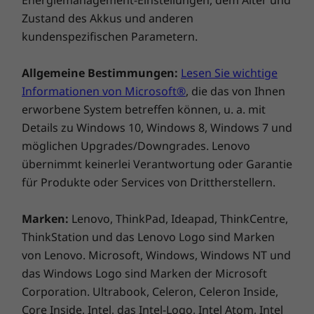
Energiemanagement-Einstellungen, dem Alter und
65 W Netzteil
Zustand des Akkus und anderen
Kurzanleitung
kundenspezifischen Parametern.
Vollständige technische Daten
Allgemeine Bestimmungen:
Lesen Sie wichtige
Referenz für technische Daten des Produkts:
Modelle,
technische Daten, Dokumente, Kompatibilität (in
Informationen von Microsoft®
, die das von Ihnen
Englisch)
erworbene System betreffen können, u. a. mit
Details zu Windows 10, Windows 8, Windows 7 und
möglichen Upgrades/Downgrades. Lenovo
Eine dauerhafte Verpflichtung
übernimmt keinerlei Verantwortung oder Garantie
für Produkte oder Services von Drittherstellern.
Ihr Einsatz für Nachhaltigkeit beginnt mit dem
Stromverbrauch Ihres PCs und den darin
Marken:
Lenovo, ThinkPad, Ideapad, ThinkCentre,
verbauten Materialien. Das Produkt ist mit
ThinkStation und das Lenovo Logo sind Marken
30 % recyceltem Kunststoff im Netzteilgehäuse
gefertigt und wird mit einer Gerätehülle aus
von Lenovo. Microsoft, Windows, Windows NT und
90 % Kunststoffabfällen aus Gewässern und
das Windows Logo sind Marken der Microsoft
einer Verpackungspolsterung aus 90 %
Corporation. Ultrabook, Celeron, Celeron Inside,
recyceltem Kunststoff geliefert. Die untere
Core Inside, Intel, das Intel-Logo, Intel Atom, Intel