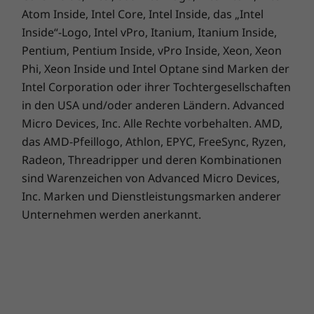
Abdeckung des Notebooks besteht sogar zu
Atom Inside, Intel Core, Intel Inside, das „Intel
30 % aus recyceltem Kunststoff. Das Produkt
Inside“-Logo, Intel vPro, Itanium, Itanium Inside,
®
®
ist EPEAT
Silver registriert und ENERGY STAR
Pentium, Pentium Inside, vPro Inside, Xeon, Xeon
zertifiziert und erfüllt die Kriterien für die
Phi, Xeon Inside und Intel Optane sind Marken der
Umweltleistung in Bezug auf Langlebigkeit der
Intel Corporation oder ihrer Tochtergesellschaften
Produkte, kreislauffähiges Design und
in den USA und/oder anderen Ländern. Advanced
Energieeffizienz. Lenovo bietet außerdem
Micro Devices, Inc. Alle Rechte vorbehalten. AMD,
einen optionalen CO
Offset Service an, um die
2
das AMD-Pfeillogo, Athlon, EPYC, FreeSync, Ryzen,
geschätzten Kohlendioxid-Emissionen, die
Radeon, Threadripper und deren Kombinationen
durch Ihr Gerät entstehen, zu kompensieren.
sind Warenzeichen von Advanced Micro Devices,
Inc. Marken und Dienstleistungsmarken anderer
* Für EPEAT registriert, sofern zutreffend. Den Registrierungsstatus für
Unternehmen werden anerkannt.
einzelne Länder finden Sie unter www.epeat.net.