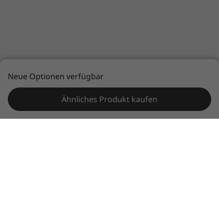
Neue Optionen verfügbar
Zurück nach oben
Ähnliches Produkt kaufen
Die technischen Daten können je nach Region/Modell variieren.
In Verbindung bleiben
Hier Email eintragen
Bitte Land oder Region auswählen
AUSTRIA