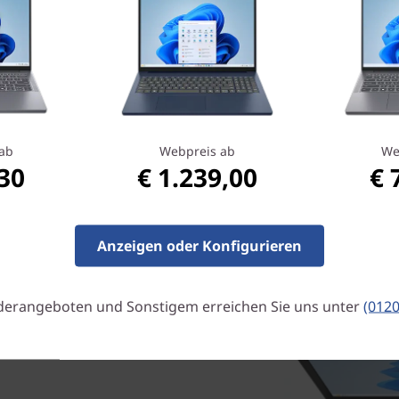
Unterbechungen. Wenn der A
ist die Schnellladefunktion 
Ladezeit für 2 Stunden zusät
einmal eine Kaffeepause, bis
sind.
ab
Webpreis ab
We
,30
€ 1.239,00
€ 
Anzeigen oder Konfigurieren
derangeboten und Sonstigem erreichen Sie uns unter
(012
en, wenn Sie