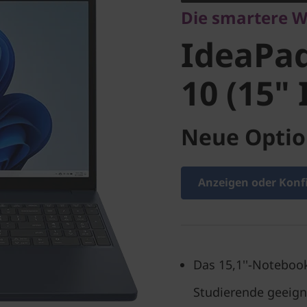
Die smartere W
10 (15" I
IdeaPad
10 (15" 
Neue Optio
Anzeigen oder Konf
Das 15,1''-Notebook
Studierende geeign