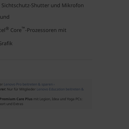
, Sichtschutz-Shutter und Mikrofon
ound
®
™
tel
Core
-Prozessoren mit
Grafik
der
Lenovo Pro beitreten & sparen ›
rer:
Nur für Mitglieder
Lenovo Education beitreten &
f Premium Care Plus
mit Legion, Idea und Yoga PCs:
port und Extras