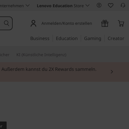
Unternehmen
Lenovo Education
Store
Anmelden/Konto erstellen
Business
Education
Gaming
Creator
icher
KI (Künstliche Intelligenz)
ei. Außerdem kannst du 2X Rewards sammeln.
 für mehr Mobilität
Slim 3i Gen
ar