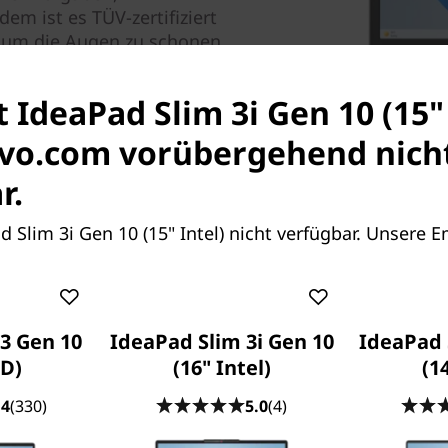
em ist es TÜV-zertifiziert
, um die Augen zu schonen.
t IdeaPad Slim 3i Gen 10 (15"
ovo.com vorübergehend nich
r.
ad Slim 3i Gen 10 (15" Intel) nicht verfügbar. Unsere 
Weniger aufl
kreieren
3 Gen 10
IdeaPad Slim 3i Gen 10
IdeaPad 
D)
(16" Intel)
(1
Schluss mit der Suche nach 
.4
(330)
5.0
(4)
Gen 10 Notebook geniessen
Akkulaufzeit. Tauchen Sie in