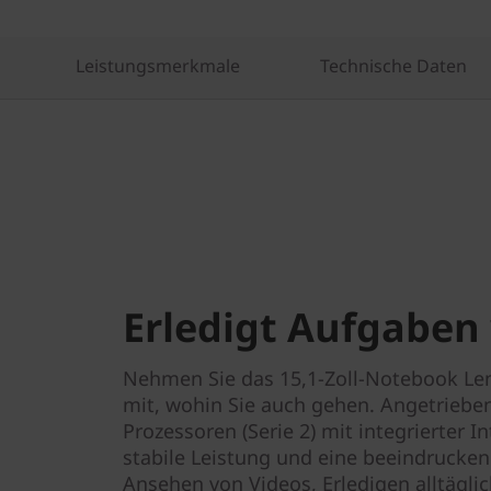
a
t
Leistungsmerkmale
Technische Daten
i
o
n
(
1
Erledigt Aufgaben 
5
'
Nehmen Sie das 15,1-Zoll-Notebook Len
mit, wohin Sie auch gehen. Angetrieben
'
Prozessoren (Serie 2) mit integrierter In
stabile Leistung und eine beeindrucken
I
Ansehen von Videos, Erledigen alltägli