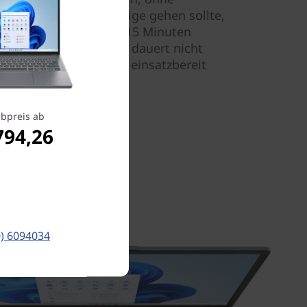
kku doch mal zur Neige gehen sollte,
Ihr Ass im Ärmel - nur 15 Minuten
zliche Akkulaufzeit. Es dauert nicht
 Sie schon wieder voll einsatzbereit
bpreis ab
794,26
0) 6094034