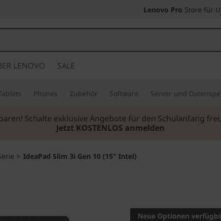
Lenovo Pro
Store für 
BER LENOVO
SALE
Tablets
Phones
Zubehör
Software
Server und Datenspe
sparen! Schalte exklusive Angebote für den Schulanfang fr
Jetzt KOSTENLOS anmelden
Serie
>
IdeaPad Slim 3i Gen 10 (15" Intel)
Die smartere Wahl
IdeaPad 
Neue Optionen verfügb