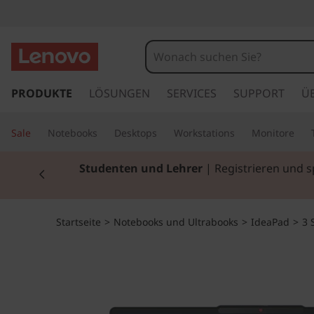
L
e
n
z
u
PRODUKTE
LÖSUNGEN
SERVICES
SUPPORT
Ü
o
m
H
v
Sale
Notebooks
Desktops
Workstations
Monitore
a
u
o
Currently displaying item 2 of 3
Studenten und Lehrer
| Registrieren und 
p
t
I
i
n
d
Startseite
>
Notebooks und Ultrabooks
>
IdeaPad
>
3 
h
a
e
l
t
a
s
p