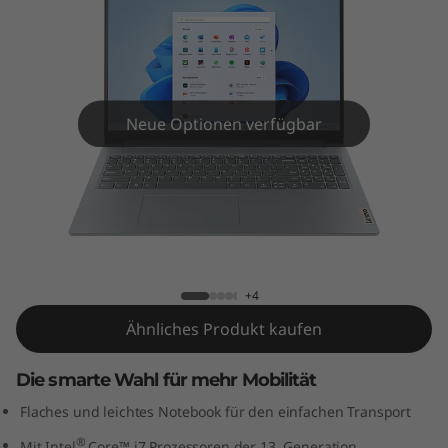
m
3
i
G
Neue Optionen verfügbar
e
n
IdeaPad Slim 3i Gen 8 (16" Intel)
8
(
+4
Ähnliches Produkt kaufen
1
Die smarte Wahl für mehr Mobilität
6
Flaches und leichtes Notebook für den einfachen Transport
"
®
Mit Intel
Core™ i7 Prozessoren der 13. Generation.