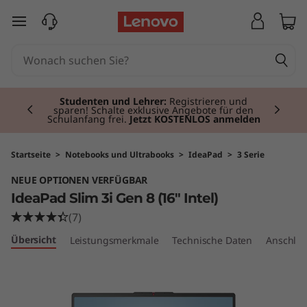
I
zum Hauptinhalt springen
d
e
Currently displaying item 2 of 3
a
Studenten und Lehrer:
Registrieren und
sparen! Schalte exklusive Angebote für den
Schulanfang frei.
Jetzt KOSTENLOS anmelden
P
a
Startseite
>
Notebooks und Ultrabooks
>
IdeaPad
>
3 Serie
NEUE OPTIONEN VERFÜGBAR
d
IdeaPad Slim 3i Gen 8 (16" Intel)
S
(7)
Übersicht
Leistungsmerkmale
Technische Daten
Anschlüs
l
i