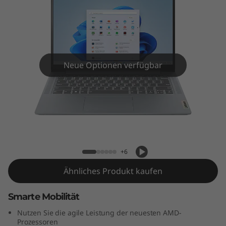
m
3
i
G
Neue Optionen verfügbar
e
n
IdeaPad Slim 3 Gen 8 (14" AMD)
8
(
+6
1
Ähnliches Produkt kaufen
4
Smarte Mobilität
Nutzen Sie die agile Leistung der neuesten AMD-
″
Prozessoren