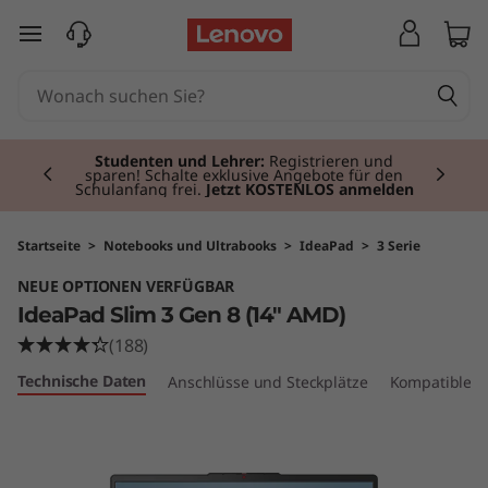
I
zum Hauptinhalt springen
d
e
Currently displaying item 2 of 3
a
Studenten und Lehrer:
Registrieren und
sparen! Schalte exklusive Angebote für den
Schulanfang frei.
Jetzt KOSTENLOS anmelden
P
a
Startseite
>
Notebooks und Ultrabooks
>
IdeaPad
>
3 Serie
NEUE OPTIONEN VERFÜGBAR
d
IdeaPad Slim 3 Gen 8 (14" AMD)
S
(188)
Technische Daten
Anschlüsse und Steckplätze
Kompatibles 
l
i